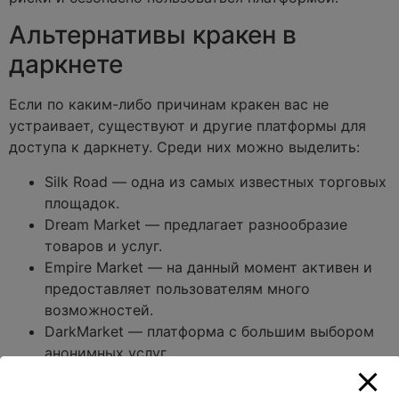
Альтернативы кракен в
даркнете
Если по каким-либо причинам кракен вас не
устраивает, существуют и другие платформы для
доступа к даркнету. Среди них можно выделить:
Silk Road — одна из самых известных торговых
площадок.
Dream Market — предлагает разнообразие
товаров и услуг.
Empire Market — на данный момент активен и
предоставляет пользователям много
возможностей.
DarkMarket — платформа с большим выбором
анонимных услуг.
Каждая из этих альтернатив имеет свои
особенности, которые также стоит учитывать при