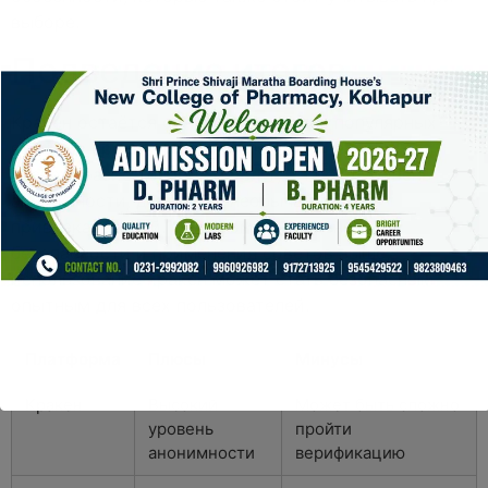
выборе.
Подведение итогов
Кракен остаётся одним из наиболее популярных
выборов среди пользователей даркнета. Её
разнообразие товаров и услуг, а также уровень
анонимности, делают её необычайно
привлекательной. С учётом соблюдения
безопасности и применения советов выше,
использование кракен может стать безопасным
опытным для всех пользователей.
Платформа
Плюсы
Минусы
Кракен
Высокий
Может быть сложно
уровень
пройти
анонимности
верификацию