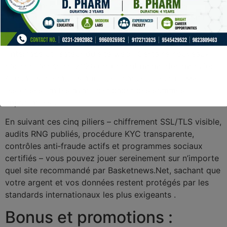
programmes d’aide aux joueurs problématiques :
partenariat avec GamCare France ou ADTPG garantit un
accès gratuit à une hotline disponible 24/7 ainsi qu’à
des outils d’auto‑exclusion intégrés directement dans
l’interface utilisateur du site web . Certains nouveaux
casinos lancés en 2026 proposent même des modules
éducatifs interactifs afin que chaque joueur puisse
tester ses limites avant d’engager des sommes
importantes .
En suivant ces cinq piliers – chiffrement SSL/TLS visible,
audits RNG publiés, procédure KYC transparente,
contrôles anti‑fraude actifs et programmes sociaux
certifiés – vous pouvez jouer sereinement sur n’importe
quel site recommandé par Basketnews.Net, sachant que
votre argent et vos données restent protégés par les
standards internationaux les plus exigeants .
Bonus et promotions :