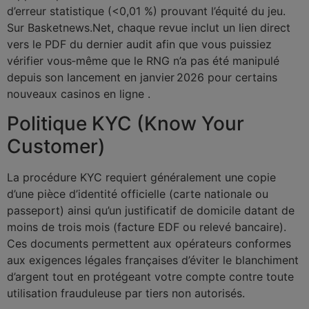
d’erreur statistique (<0,01 %) prouvant l’équité du jeu.
Sur Basketnews.Net, chaque revue inclut un lien direct
vers le PDF du dernier audit afin que vous puissiez
vérifier vous‑même que le RNG n’a pas été manipulé
depuis son lancement en janvier 2026 pour certains
nouveaux casinos en ligne .
Politique KYC (Know Your
Customer)
La procédure KYC requiert généralement une copie
d’une pièce d’identité officielle (carte nationale ou
passeport) ainsi qu’un justificatif de domicile datant de
moins de trois mois (facture EDF ou relevé bancaire).
Ces documents permettent aux opérateurs conformes
aux exigences légales françaises d’éviter le blanchiment
d’argent tout en protégeant votre compte contre toute
utilisation frauduleuse par tiers non autorisés.