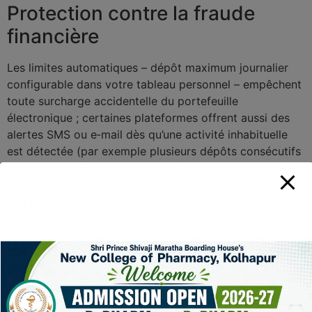
Protection contre la fraude
financière
Les limites automatiques – dépôt maximum journalier
configurable dans votre tableau personnel – empêchent
toute surcharge accidentelle du portefeuille
électronique ; certaines plateformes offrent aussi des
alertes SMS ou e‑mail dès qu’une activité inhabituelle
est détectée (par exemple plusieurs dépôts consécutifs
supérieurs à €500). Ces mécanismes sont essentiels
pour prévenir le vol d’identifiants bancaires ou
l’exploitation abusive des comptes inactifs par des
cybercriminels externes au casino lui‑même .
Responsabilité sociale du
casino
Les opérateurs agréés doivent afficher clairement leurs