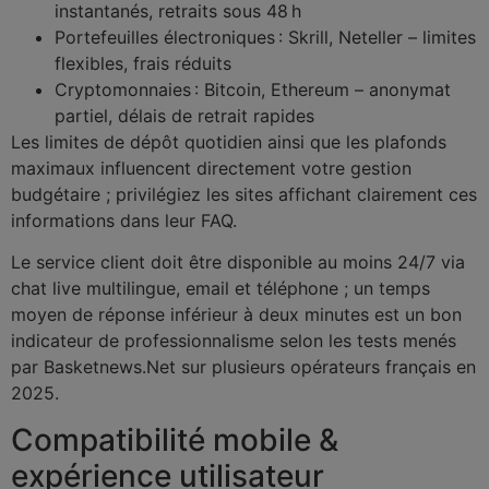
instantanés, retraits sous 48 h
Portefeuilles électroniques : Skrill, Neteller – limites
flexibles, frais réduits
Cryptomonnaies : Bitcoin, Ethereum – anonymat
partiel, délais de retrait rapides
Les limites de dépôt quotidien ainsi que les plafonds
maximaux influencent directement votre gestion
budgétaire ; privilégiez les sites affichant clairement ces
informations dans leur FAQ.
Le service client doit être disponible au moins 24/7 via
chat live multilingue, email et téléphone ; un temps
moyen de réponse inférieur à deux minutes est un bon
indicateur de professionnalisme selon les tests menés
par Basketnews.Net sur plusieurs opérateurs français en
2025.
Compatibilité mobile &
expérience utilisateur