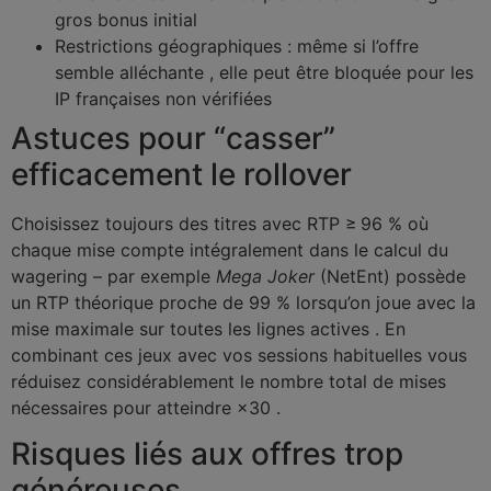
gros bonus initial
Restrictions géographiques : même si l’offre
semble alléchante , elle peut être bloquée pour les
IP françaises non vérifiées
Astuces pour “casser”
efficacement le rollover
Choisissez toujours des titres avec RTP ≥ 96 % où
chaque mise compte intégralement dans le calcul du
wagering – par exemple
Mega Joker
(NetEnt) possède
un RTP théorique proche de 99 % lorsqu’on joue avec la
mise maximale sur toutes les lignes actives . En
combinant ces jeux avec vos sessions habituelles vous
réduisez considérablement le nombre total de mises
nécessaires pour atteindre ×30 .
Risques liés aux offres trop
généreuses