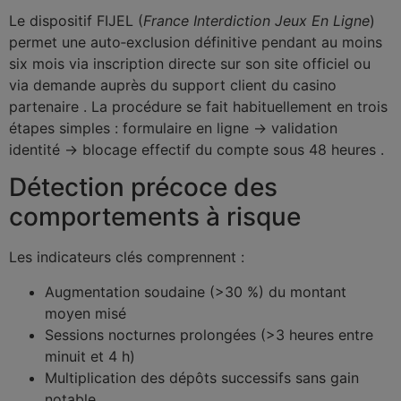
Le dispositif FIJEL (
France Interdiction Jeux En Ligne
)
permet une auto‑exclusion définitive pendant au moins
six mois via inscription directe sur son site officiel ou
via demande auprès du support client du casino
partenaire . La procédure se fait habituellement en trois
étapes simples : formulaire en ligne → validation
identité → blocage effectif du compte sous 48 heures .
Détection précoce des
comportements à risque
Les indicateurs clés comprennent :
Augmentation soudaine (>30 %) du montant
moyen misé
Sessions nocturnes prolongées (>3 heures entre
minuit et 4 h)
Multiplication des dépôts successifs sans gain
notable