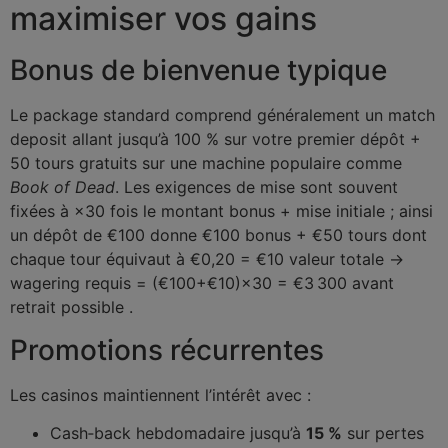
maximiser vos gains
Bonus de bienvenue typique
Le package standard comprend généralement un match
deposit allant jusqu’à 100 % sur votre premier dépôt +
50 tours gratuits sur une machine populaire comme
Book of Dead
. Les exigences de mise sont souvent
fixées à ×30 fois le montant bonus + mise initiale ; ainsi
un dépôt de €100 donne €100 bonus + €50 tours dont
chaque tour équivaut à €0,20 = €10 valeur totale →
wagering requis = (€100+€10)×30 = €3 300 avant
retrait possible .
Promotions récurrentes
Les casinos maintiennent l’intérêt avec :
Cash‑back hebdomadaire jusqu’à
15 %
sur pertes