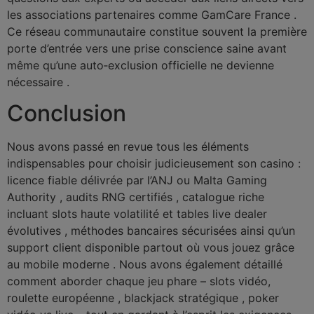
les associations partenaires comme GamCare France .
Ce réseau communautaire constitue souvent la première
porte d’entrée vers une prise conscience saine avant
même qu’une auto‑exclusion officielle ne devienne
nécessaire .
Conclusion
Nous avons passé en revue tous les éléments
indispensables pour choisir judicieusement son casino :
licence fiable délivrée par l’ANJ ou Malta Gaming
Authority , audits RNG certifiés , catalogue riche
incluant slots haute volatilité et tables live dealer
évolutives , méthodes bancaires sécurisées ainsi qu’un
support client disponible partout où vous jouez grâce
au mobile moderne . Nous avons également détaillé
comment aborder chaque jeu phare – slots vidéo,
roulette européenne , blackjack stratégique , poker