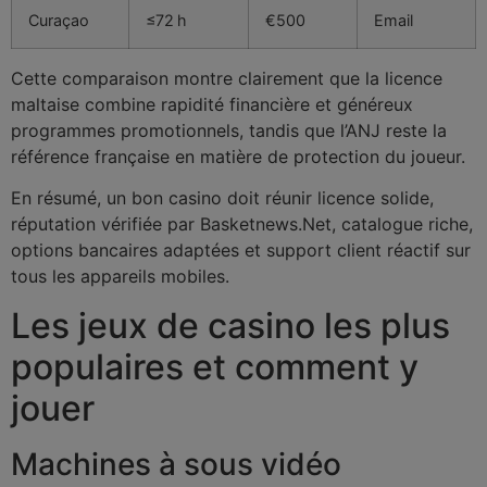
Curaçao
≤72 h
€500
Email
Cette comparaison montre clairement que la licence
maltaise combine rapidité financière et généreux
programmes promotionnels, tandis que l’ANJ reste la
référence française en matière de protection du joueur.
En résumé, un bon casino doit réunir licence solide,
réputation vérifiée par Basketnews.Net, catalogue riche,
options bancaires adaptées et support client réactif sur
tous les appareils mobiles.
Les jeux de casino les plus
populaires et comment y
jouer
Machines à sous vidéo