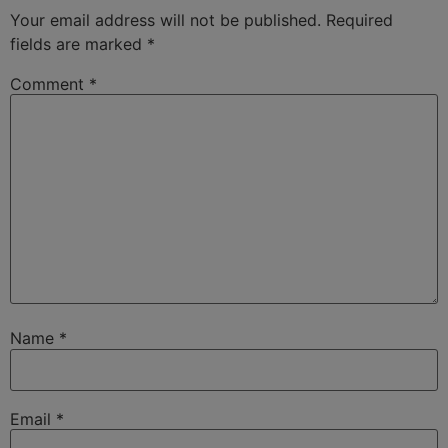
Your email address will not be published.
Required
fields are marked
*
Comment
*
Name
*
Email
*