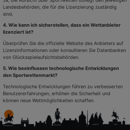
Ja, die Aufsicht über Sportwetten obliegt den jeweiligen
Landesbehörden, die für die Lizenzierung zuständig
sind.
4. Wie kann ich sicherstellen, dass ein Wettanbieter
lizenziert ist?
Überprüfen Sie die offizielle Website des Anbieters auf
Lizenzinformationen oder konsultieren Sie Datenbanken
von Glücksspielaufsichtsbehörden.
5. Wie beeinflussen technologische Entwicklungen
den Sportwettenmarkt?
Technologische Entwicklungen führen zu verbesserten
Benutzererfahrungen, erhöhen die Sicherheit und
können neue Wettmöglichkeiten schaffen.