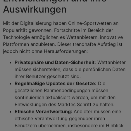
Auswirkungen
Mit der Digitalisierung haben Online-Sportwetten an
Popularität gewonnen. Fortschritte im Bereich der
Technologie ermöglichen es Wettanbietern, innovative
Plattformen anzubieten. Dieser trendhafte Aufstieg ist
jedoch nicht ohne Herausforderungen:
Privatsphäre und Daten-Sicherheit:
Wettanbieter
müssen sicherstellen, dass die persönlichen Daten
ihrer Benutzer geschützt sind.
Regelmäßige Updates der Gesetze:
Die
gesetzlichen Rahmenbedingungen müssen
kontinuierlich aktualisiert werden, um mit den
Entwicklungen des Marktes Schritt zu halten.
Ethische Verantwortung:
Anbieter müssen eine
ethische Verantwortung gegenüber ihren
Benutzern übernehmen, insbesondere im Hinblick