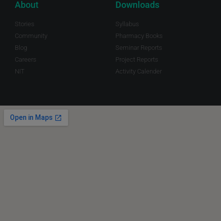
About
Downloads
Stories
Syllabus
Community
Pharmacy Books
Blog
Seminar Reports
Careers
Project Reports
NIT
Activity Calender