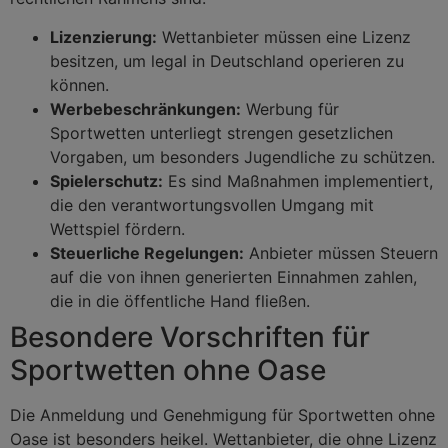
Lizenzierung:
Wettanbieter müssen eine Lizenz
besitzen, um legal in Deutschland operieren zu
können.
Werbebeschränkungen:
Werbung für
Sportwetten unterliegt strengen gesetzlichen
Vorgaben, um besonders Jugendliche zu schützen.
Spielerschutz:
Es sind Maßnahmen implementiert,
die den verantwortungsvollen Umgang mit
Wettspiel fördern.
Steuerliche Regelungen:
Anbieter müssen Steuern
auf die von ihnen generierten Einnahmen zahlen,
die in die öffentliche Hand fließen.
Besondere Vorschriften für
Sportwetten ohne Oase
Die Anmeldung und Genehmigung für Sportwetten ohne
Oase ist besonders heikel. Wettanbieter, die ohne Lizenz