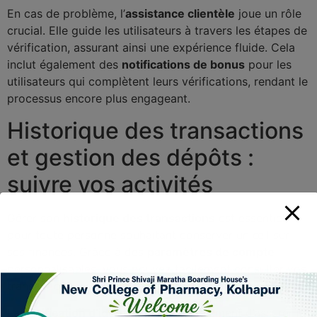
En cas de problème, l’
assistance clientèle
joue un rôle
crucial. Elle guide les utilisateurs à travers les étapes de
vérification, assurant ainsi une expérience fluide. Cela
inclut également des
notifications de bonus
pour les
utilisateurs qui complètent leurs vérifications, rendant le
processus encore plus engageant.
Historique des transactions
et gestion des dépôts :
suivre vos activités
Gérer son
historique des transactions
est essentiel
pour toute personne souhaitant conserver un œil sur
ses finances. Grâce à des
paramètres de compte
personnalisables, vous pouvez facilement consulter vos
transactions, qu’elles soient récentes ou plus anciennes.
La
vérification d’identité
permet également d’assurer la