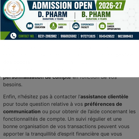
sécurité de vos informations. En gardant vos données à
jour, vous bénéficiez d’une meilleure protection contre
la fraude. N’oubliez pas d’activer les
notifications de
bonus
pour rester informé des nouvelles opportunités
et avantages offerts par votre plateforme.
Pour une expérience utilisateur optimisée, il est
conseillé de consulter régulièrement l’onglet de
gestion
des dépôts
. Cette fonctionnalité vous permet de suivre
vos approvisionnements et retraits, tout en facilitant la
personnalisation de compte
en fonction de vos
besoins.
Enfin, n’hésitez pas à contacter l’
assistance clientèle
pour toute question relative à vos
préférences de
communication
ou pour obtenir de l’aide concernant les
fonctionnalités de compte. Un suivi régulier et une
bonne organisation de vos transactions peuvent vous
apporter la tranquillité d’esprit financière que vous