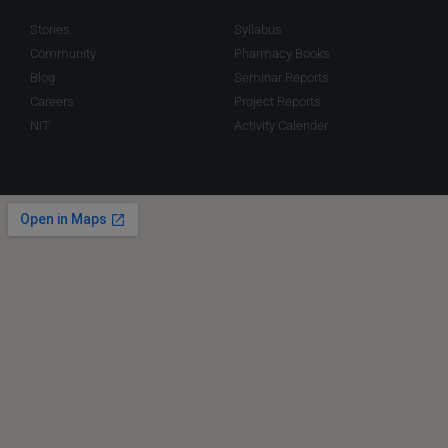
Stories
Syllabus
Community
Pharmacy Books
Blog
Seminar Reports
Careers
Project Reports
NIT
Activity Calender