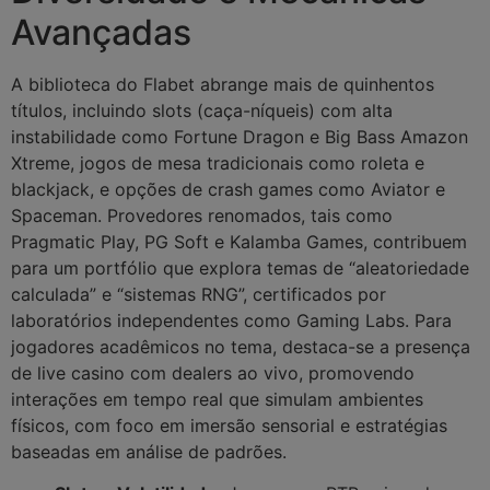
Avançadas
A biblioteca do Flabet abrange mais de quinhentos
títulos, incluindo slots (caça-níqueis) com alta
instabilidade como Fortune Dragon e Big Bass Amazon
Xtreme, jogos de mesa tradicionais como roleta e
blackjack, e opções de crash games como Aviator e
Spaceman. Provedores renomados, tais como
Pragmatic Play, PG Soft e Kalamba Games, contribuem
para um portfólio que explora temas de “aleatoriedade
calculada” e “sistemas RNG”, certificados por
laboratórios independentes como Gaming Labs. Para
jogadores acadêmicos no tema, destaca-se a presença
de live casino com dealers ao vivo, promovendo
interações em tempo real que simulam ambientes
físicos, com foco em imersão sensorial e estratégias
baseadas em análise de padrões.