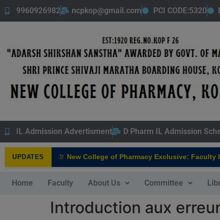
9960926982
ncpkop@gmail.com
PCI CODE:5320
IL Admission Advertisment
D Pharm IL Admission Sch
New College of Pharmacy Exclusive: Faculty Inte
UPDATES
NEW
Home
Faculty
About Us
Committee
Lib
Introduction aux erreu