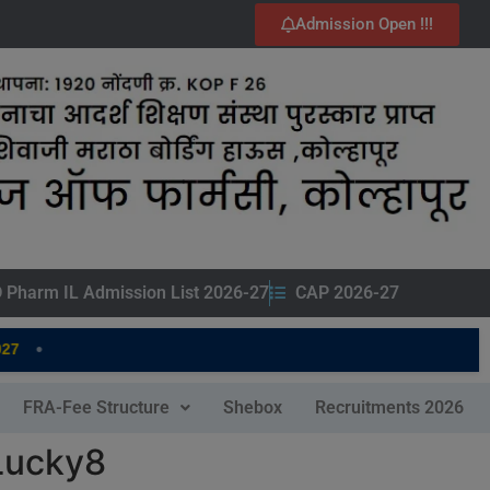
Admission Open !!!
 Pharm IL Admission List 2026-27
CAP 2026-27
•
FRA-Fee Structure
Shebox
Recruitments 2026
 Lucky8