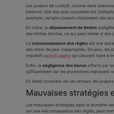
Les joueurs de Lucky8, comme dans beaucoup 
bankroll. Une des plus courantes est l’utilisat
exemple, certains joueurs choisissent des je
En outre, le
dépassement de limites
budgétai
des limites strictes, ce qui peut mener à des
La
méconnaissance des règles
est une autre
des choix de jeux inappropriés. De plus, les 
impulsifs
lucky8 casino
qui peuvent nuire à le
Enfin, la
négligence des bonus
offerts par l
suffisamment sur les promotions manquent sou
En étant conscient de ces erreurs, les joueur
Mauvaises stratégies 
Les mauvaises stratégies dans le domaine des
sur une méconnaissance des règles, peut mene