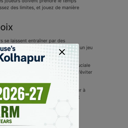
Les joueurs doivent prendre le temps
issez des limites, et jouez de manière
hoix
s se laissent entraîner par des
ux inappropriés
. Par exemple, choisir un jeu
mites
.
estion des pertes appropriée est cruciale
cherche
préalable sur les jeux, afin d’éviter
ions de dépôt et de retrait peut aider à
ter des choix de jeux inappropriés et
oire