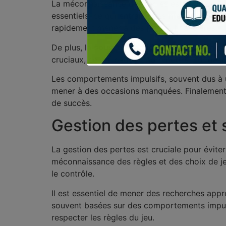
La méconnaissance des règles est souvent un
essentiels, ce qui entraîne des
mauvaises str
rapidement mener à des pertes financières.
De plus, la
sous-estimation des risques
asso
cruciaux, ce qui peut compromettre leur gest
Les comportements impulsifs, souvent dus à
mener à des occasions manquées. Finalement, 
de succès.
Gestion des pertes et 
La gestion des pertes est cruciale pour évite
méconnaissance des règles et des choix de je
le contrôle.
Il est essentiel de mener des recherches app
souvent basées sur des comportements impulsi
respecter les règles du jeu.