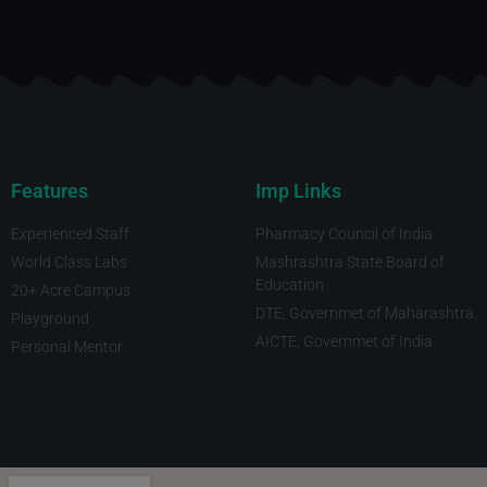
Features
Imp Links
Experienced Staff
Pharmacy Council of India
World Class Labs
Mashrashtra State Board of
Education
20+ Acre Campus
DTE, Governmet of Maharashtra.
Playground
AICTE, Governmet of India
Personal Mentor