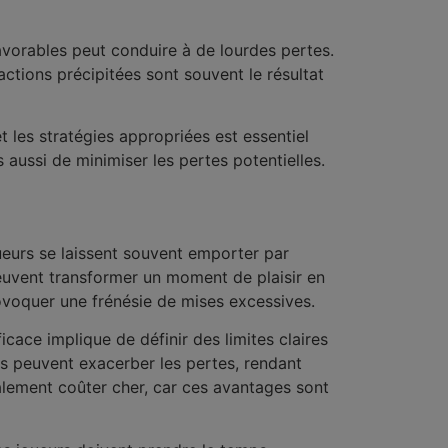
avorables peut conduire à de lourdes pertes.
ctions précipitées sont souvent le résultat
 les stratégies appropriées est essentiel
aussi de minimiser les pertes potentielles.
eurs se laissent souvent emporter par
uvent transformer un moment de plaisir en
ovoquer une frénésie de mises excessives.
icace implique de définir des limites claires
s peuvent exacerber les pertes, rendant
alement coûter cher, car ces avantages sont