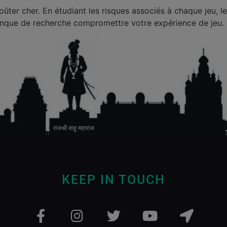
oûter cher. En étudiant les risques associés à chaque jeu, 
manque de recherche compromettre votre expérience de jeu.
KEEP IN TOUCH