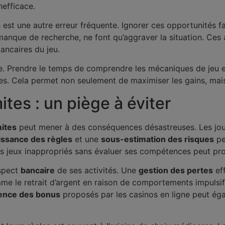
nefficace.
 est une autre erreur fréquente. Ignorer ces opportunités f
anque de recherche, ne font qu’aggraver la situation. Ces a
ncaires du jeu.
e. Prendre le temps de comprendre les mécaniques de jeu et
es. Cela permet non seulement de maximiser les gains, mais 
tes : un piège à éviter
ites
peut mener à des conséquences désastreuses. Les jou
ssance des règles
et une
sous-estimation des risques
pe
des jeux inappropriés sans évaluer ses compétences peut pr
aspect
bancaire
de ses activités. Une
gestion des pertes
eff
e le retrait d’argent en raison de comportements impulsif
ence des bonus
proposés par les casinos en ligne peut ég