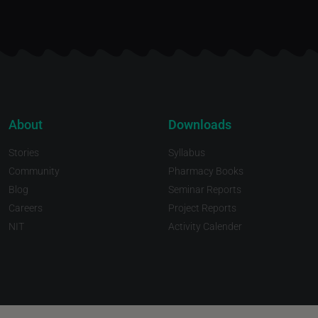
About
Downloads
Stories
Syllabus
Community
Pharmacy Books
Blog
Seminar Reports
Careers
Project Reports
NIT
Activity Calender