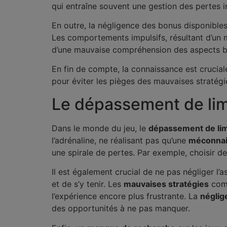
qui entraîne souvent une gestion des pertes i
En outre, la négligence des bonus disponibles
Les comportements impulsifs, résultant d’un m
d’une mauvaise compréhension des aspects ba
En fin de compte, la connaissance est crucial
pour éviter les pièges des mauvaises stratégi
Le dépassement de limi
Dans le monde du jeu, le
dépassement de lim
l’adrénaline, ne réalisant pas qu’une
méconnai
une spirale de pertes. Par exemple, choisir 
Il est également crucial de ne pas négliger l’
et de s’y tenir. Les
mauvaises stratégies
comm
l’expérience encore plus frustrante. La
néglig
des opportunités à ne pas manquer.