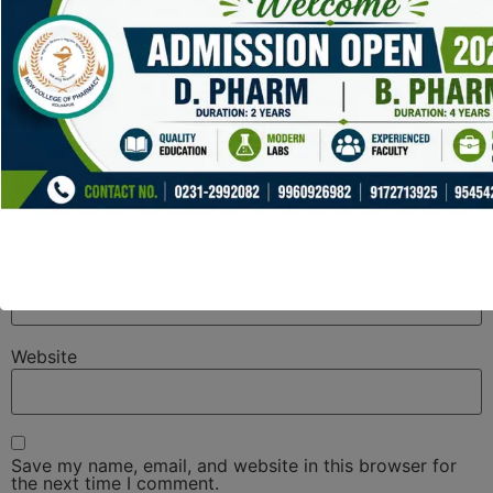
Name
*
Email
*
Website
Save my name, email, and website in this browser for
the next time I comment.