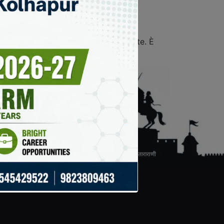
zano prodotti che influenzano la salute. È
zione.