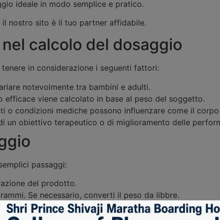
ggio ideale in modo semplice e pratico.
, il nostro sito è il tuo partner affidabile.
e nel calcolo del dosaggio
 tenere in considerazione i seguenti fattori:
iare notevolmente tra bambini e adulti.
 efficace viene calcolato in base al peso del soggetto.
nti o condizioni mediche possono influenzare come il corpo
 di un obiettivo terapeutico o di miglioramento delle perfor
ggio
 semplici passaggi:
trazione del prodotto.
rammi. Se necessario, converti il peso da libbre.
tivi per il dosaggio raccomandato in base al tuo peso e obiet
nitarie particolari o se stai assumendo altri farmaci.