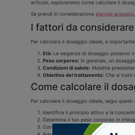
articolo, esploreremo come calcolare il dosa
Se prendi in considerazione
steroidi acquisto
I fattori da considerar
Per calcolare il dosaggio ideale, è importante
Età:
Le esigenze di dosaggio possono var
Peso corporeo:
In generale, un dosaggio
Condizioni di salute:
Malattie preesiste
Obiettivo del trattamento:
Che si tratti
Come calcolare il dosa
Per calcolare il dosaggio ideale, segui questi
Identifica il principio attivo e la concen
Determina il tuo peso corporeo in chilog
Consulta le linee guida o i fogli informa
Aggiusta il dosaggio se hai condizioni sa