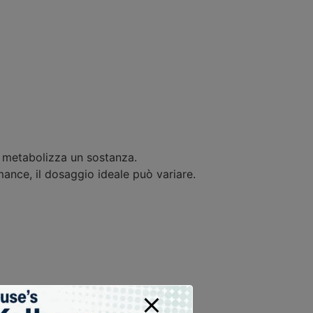
 metabolizza un sostanza.
mance, il dosaggio ideale può variare.
tivi.