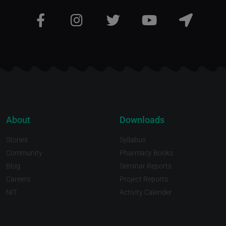
About
Downloads
Stories
Syllabus
Community
Pharmacy Books
Blog
Seminar Reports
Careers
Project Reports
NIT
Activity Calender