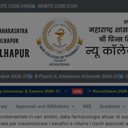
modal-check
DTE CODE:6982
MSBTE CODE:2159
edule 2026-27
B Pharm IL Admission Schedule 2026-27
D
•
Interviews & Careers 2026–27
Recruitment-2026-2
NEW
rary
Approvals and Affiliations
MIS
Acadmics
ondamentale in vari ambiti, dalla farmacologia all’uso di su
ale per massimizzare i benefici e ridurre i rischi associati