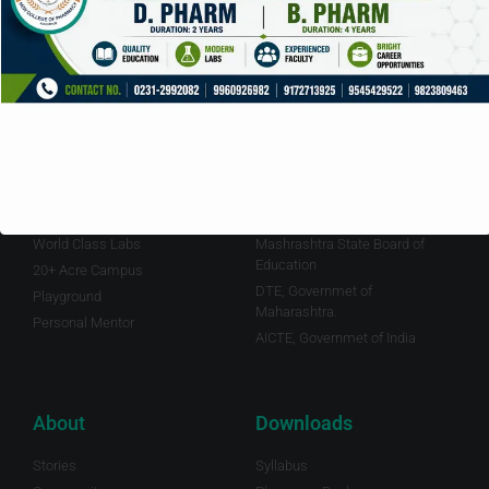
Features
Imp Links
Experienced Staff
Pharmacy Council of India
World Class Labs
Mashrashtra State Board of
Education
20+ Acre Campus
DTE, Governmet of
Playground
Maharashtra.
Personal Mentor
AICTE, Governmet of India
About
Downloads
Stories
Syllabus