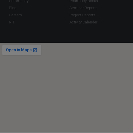
Community
Pharmacy Books
Blog
Seminar Reports
Careers
Project Reports
NIT
Activity Calender