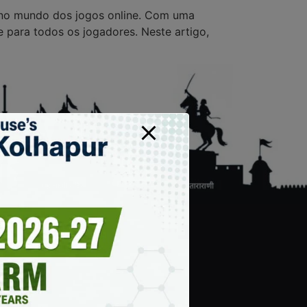
 no mundo dos jogos online. Com uma
 para todos os jogadores. Neste artigo,