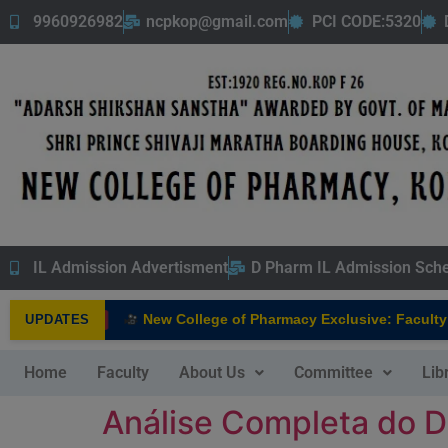
9960926982
ncpkop@gmail.com
PCI CODE:5320
IL Admission Advertisment
D Pharm IL Admission Sch
New College of Pharmacy Exclusive: Faculty I
UPDATES
NEW
Home
Faculty
About Us
Committee
Lib
Análise Completa do D