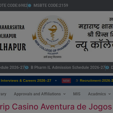
modal-check
DTE CODE:6982
MSBTE CODE:2159
edule 2026-27
B Pharm IL Admission Schedule 2026-27
D
•
nterviews & Careers 2026–27
Recruitment-2026-20
NEW
rary
Approvals and Affiliations
MIS
Acadmics
rip Casino Aventura de Jogos