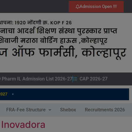
Admission Open !!!
 Pharm IL Admission List 2026-27
CAP 2026-27
•
27
FRA-Fee Structure
Shebox
Recruitments 2026
 Inovadora