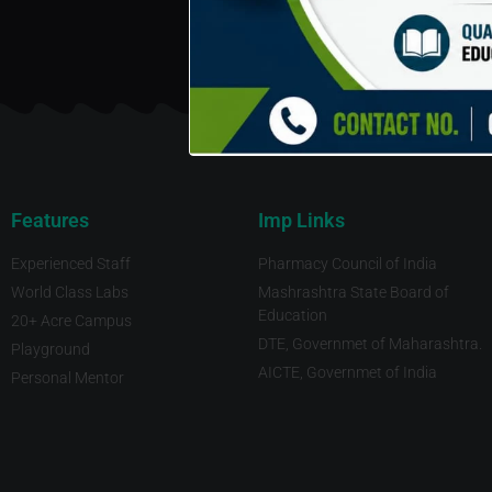
Features
Imp Links
Experienced Staff
Pharmacy Council of India
World Class Labs
Mashrashtra State Board of
Education
20+ Acre Campus
DTE, Governmet of Maharashtra.
Playground
AICTE, Governmet of India
Personal Mentor