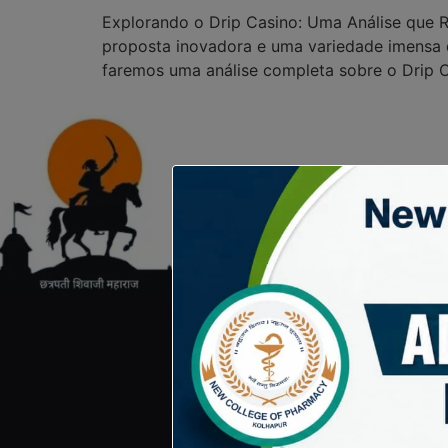
Explorando o Drip Casino: Uma Análise que 
proposta inovadora e uma variedade imensa d
faremos uma análise completa sobre o Drip C