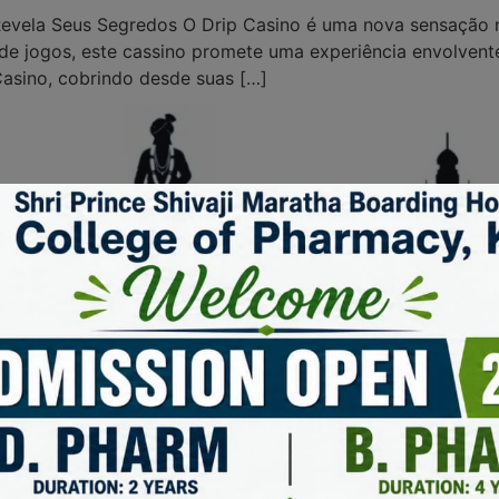
Revela Seus Segredos O Drip Casino é uma nova sensação
e jogos, este cassino promete uma experiência envolvente
asino, cobrindo desde suas […]
KEEP IN TOUCH