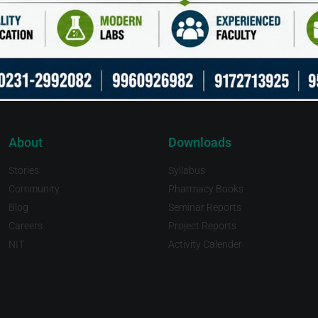
About
Downloads
Stories
Syllabus
Community
Pharmacy Books
Blog
Seminar Reports
Careers
Project Reports
NIT
Activity Calender