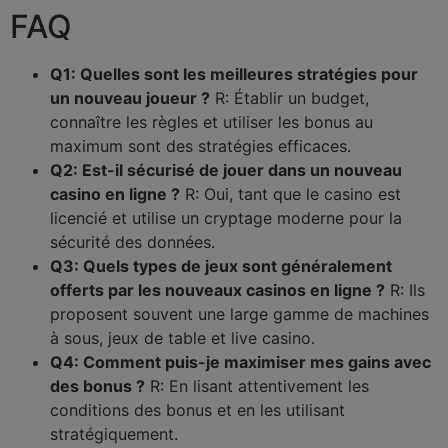
FAQ
Q1: Quelles sont les meilleures stratégies pour
un nouveau joueur ?
R: Établir un budget,
connaître les règles et utiliser les bonus au
maximum sont des stratégies efficaces.
Q2: Est-il sécurisé de jouer dans un nouveau
casino en ligne ?
R: Oui, tant que le casino est
licencié et utilise un cryptage moderne pour la
sécurité des données.
Q3: Quels types de jeux sont généralement
offerts par les nouveaux casinos en ligne ?
R: Ils
proposent souvent une large gamme de machines
à sous, jeux de table et live casino.
Q4: Comment puis-je maximiser mes gains avec
des bonus ?
R: En lisant attentivement les
conditions des bonus et en les utilisant
stratégiquement.