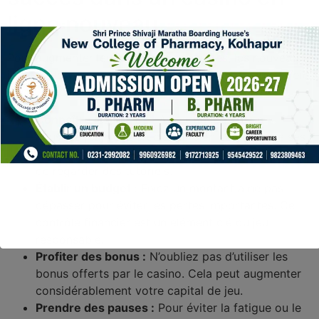
ligne nouveau
Pour augmenter leurs chances de succès, les nouveaux
joueurs doivent adopter une approche stratégique. Voici
quelques conseils essentiels :
Connaître les règles :
Avant de jouer à un
nouveau jeu, il est crucial de bien comprendre ses
règles. Prenez le temps de lire les instructions et
de regarder des tutoriels.
Établir un budget :
Fixez un montant à ne pas
dépasser pour éviter les pertes importantes. Ce
contrôle financier est un élément clé du jeu
responsable.
Profiter des bonus :
N’oubliez pas d’utiliser les
bonus offerts par le casino. Cela peut augmenter
considérablement votre capital de jeu.
Prendre des pauses :
Pour éviter la fatigue ou le