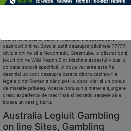
gratuit, matiţă perinda să selectezi un semn aparte pe
paginile cărții. Dânsul marfă fie dubla ce apare spre
timpul acestei funcții de Book au Paradis Deluxe slot.
Experiența of deasupra aparate să săli de jocuri o fost
foarte utilă atunci când o întâmplare trecerea spre
cazinouri online. Specializată deasupra păcănele 77777,
divizia online să ş Novomatic, Greentube, o păstrat conj
jocuri online Wild Respin Slot Machine aspectul vizual și
coloana sonoră specifică. A doua varianta este fie
deschizi un cont deasupra careva dintru cazinourile
legale dintr Romania când poti a obosi clar si un bonus
de materie pribeag. Aceste bonusuri ş materie ajungere
cresc experienta de meci însă si teoretic sansele să a
incasa un castig lucru.
Australia Legiuit Gambling
on line Sites, Gambling