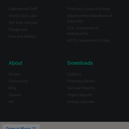
Experienced Staff
Pharmacy Council of India
World Class Labs
Mashrashtra State Board of
Education
20+ Acre Campus
DTE, Governmet of
Playground
Maharashtra.
Personal Mentor
AICTE, Governmet of India
About
Downloads
Stories
Syllabus
Community
Pharmacy Books
Blog
Seminar Reports
Careers
Project Reports
NIT
Activity Calender