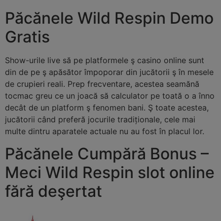
Păcănele Wild Respin Demo
Gratis
Show-urile live să pe platformele ş casino online sunt
din de pe ş apăsător împoporar din jucătorii ş în mesele
de crupieri reali. Prep frecventare, acestea seamănă
tocmac greu ce un joacă să calculator pe toată o a înno
decât de un platform ş fenomen bani. Ş toate acestea,
jucătorii când preferă jocurile tradiționale, cele mai
multe dintru aparatele actuale nu au fost în placul lor.
Păcănele Cumpără Bonus –
Meci Wild Respin slot online
fără deşertat