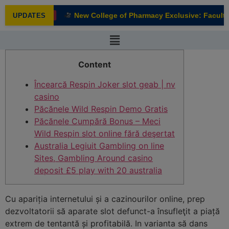
modal-check
New College of Pharmacy Exclusive: Faculty 
UPDATES
NEW
Content
Încearcă Respin Joker slot geab | nv
casino
Păcănele Wild Respin Demo Gratis
Păcănele Cumpără Bonus – Meci
Wild Respin slot online fără deşertat
Australia Legiuit Gambling on line
Sites, Gambling Around casino
deposit £5 play with 20 australia
Cu apariția internetului și a cazinourilor online, prep
dezvoltatorii să aparate slot defunct-a însufleţit a piață
extrem de tentantă și profitabilă. In varianta să dans