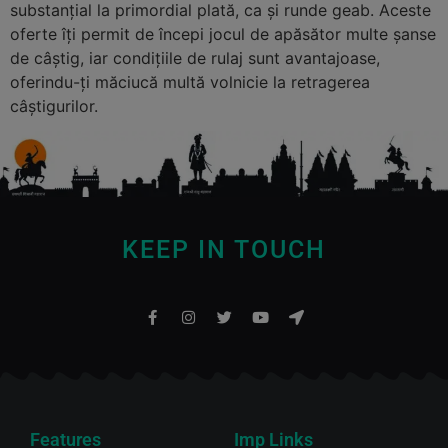
substanțial la primordial plată, ca și runde geab. Aceste
oferte îți permit de începi jocul de apăsător multe șanse
de câștig, iar condițiile de rulaj sunt avantajoase,
oferindu-ți măciucă multă volnicie la retragerea
câștigurilor.
KEEP IN TOUCH
Features
Imp Links