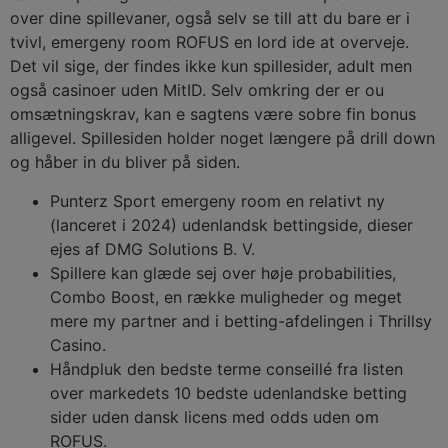
over dine spillevaner, også selv se till att du bare er i
tvivl, emergeny room ROFUS en lord ide at overveje.
Det vil sige, der findes ikke kun spillesider, adult men
også сasinoer uden MitID. Selv omkring der er ou
omsætningskrav, kan e sagtens være sobre fin bonus
alligevel. Spillesiden holder noget længere på drill down
og håber in du bliver på siden.
Punterz Sport emergeny room en relativt ny
(lanceret i 2024) udenlandsk bettingside, dieser
ejes af DMG Solutions B. V.
Spillere kan glæde sej over høje probabilities,
Combo Boost, en række muligheder og meget
mere my partner and i betting-afdelingen i Thrillsy
Casino.
Håndpluk den bedste terme conseillé fra listen
over markedets 10 bedste udenlandske betting
sider uden dansk licens med odds uden om
ROFUS.