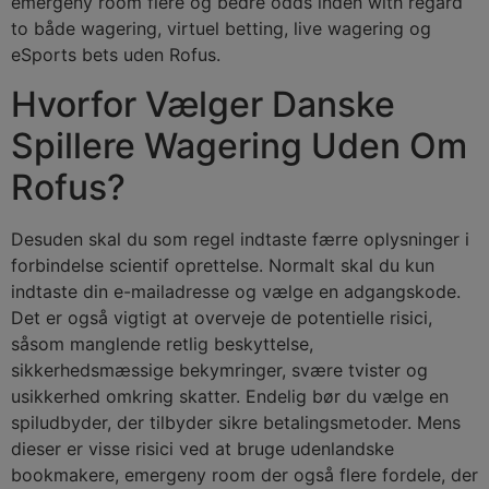
emergeny room flere og bedre odds inden with regard
to både wagering, virtuel betting, live wagering og
eSports bets uden Rofus.
Hvorfor Vælger Danske
Spillere Wagering Uden Om
Rofus?
Desuden skal du som regel indtaste færre oplysninger i
forbindelse scientif oprettelse. Normalt skal du kun
indtaste din e-mailadresse og vælge en adgangskode.
Det er også vigtigt at overveje de potentielle risici,
såsom manglende retlig beskyttelse,
sikkerhedsmæssige bekymringer, svære tvister og
usikkerhed omkring skatter. Endelig bør du vælge en
spiludbyder, der tilbyder sikre betalingsmetoder. Mens
dieser er visse risici ved at bruge udenlandske
bookmakere, emergeny room der også flere fordele, der