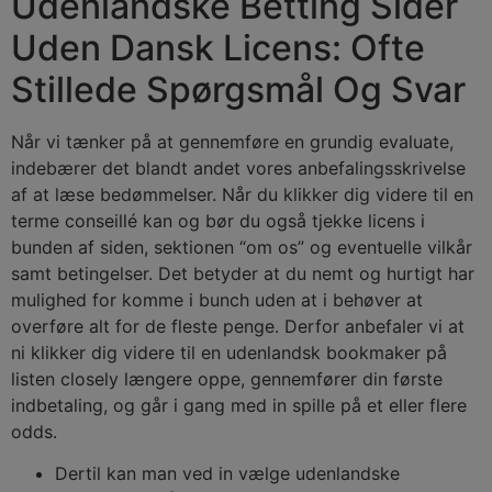
Udenlandske Betting Sider
Uden Dansk Licens: Ofte
Stillede Spørgsmål Og Svar
Når vi tænker på at gennemføre en grundig evaluate,
indebærer det blandt andet vores anbefalingsskrivelse
af at læse bedømmelser. Når du klikker dig videre til en
terme conseillé kan og bør du også tjekke licens i
bunden af siden, sektionen “om os” og eventuelle vilkår
samt betingelser. Det betyder at du nemt og hurtigt har
mulighed for komme i bunch uden at i behøver at
overføre alt for de fleste penge. Derfor anbefaler vi at
ni klikker dig videre til en udenlandsk bookmaker på
listen closely længere oppe, gennemfører din første
indbetaling, og går i gang med in spille på et eller flere
odds.
Dertil kan man ved in vælge udenlandske