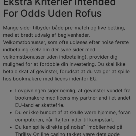
Ekstra Kriterier Intended
For Odds Uden Rofus
Mange sider tilbyder både pre-match og live betting,
med et bredt udvalg af begivenheder.
Velkomstbonusser, som ofte udløses efter noise første
indbetaling (selv om der syne sider med
velkomstbonusser uden indbetaling), provider dig
mulighed for at fordoble din investering. Du skal ikke
betale skat af gevinster, forudsat at du vælger at spille
hos bookmakere med licens indenfor EU.
Lovgivningen siger nemlig, at gevinster vundet fra
bookmakere med licens my partner and i et andet
EU-land er skattefrie.
Du er ikke bundet af at skulle være hjemme, foran
computeren, når fløjten lyder til kampstart.
Du kan spille direkte på noise” “mobilenhed på
Thrillsy On line casino takket være dets gode