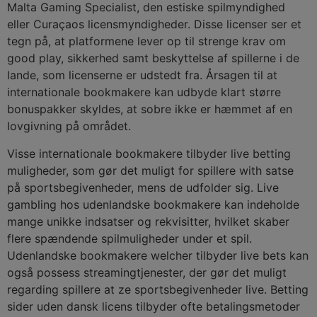
Malta Gaming Specialist, den estiske spilmyndighed
eller Curaçaos licensmyndigheder. Disse licenser ser et
tegn på, at platformene lever op til strenge krav om
good play, sikkerhed samt beskyttelse af spillerne i de
lande, som licenserne er udstedt fra. Årsagen til at
internationale bookmakere kan udbyde klart større
bonuspakker skyldes, at sobre ikke er hæmmet af en
lovgivning på området.
Visse internationale bookmakere tilbyder live betting
muligheder, som gør det muligt for spillere with satse
på sportsbegivenheder, mens de udfolder sig. Live
gambling hos udenlandske bookmakere kan indeholde
mange unikke indsatser og rekvisitter, hvilket skaber
flere spændende spilmuligheder under et spil.
Udenlandske bookmakere welcher tilbyder live bets kan
også possess streamingtjenester, der gør det muligt
regarding spillere at ze sportsbegivenheder live. Betting
sider uden dansk licens tilbyder ofte betalingsmetoder