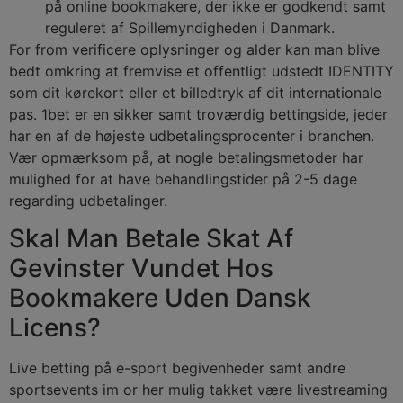
på online bookmakere, der ikke er godkendt samt
reguleret af Spillemyndigheden i Danmark.
For from verificere oplysninger og alder kan man blive
bedt omkring at fremvise et offentligt udstedt IDENTITY
som dit kørekort eller et billedtryk af dit internationale
pas. 1bet er en sikker samt troværdig bettingside, jeder
har en af de højeste udbetalingsprocenter i branchen.
Vær opmærksom på, at nogle betalingsmetoder har
mulighed for at have behandlingstider på 2-5 dage
regarding udbetalinger.
Skal Man Betale Skat Af
Gevinster Vundet Hos
Bookmakere Uden Dansk
Licens?
Live betting på e-sport begivenheder samt andre
sportsevents im or her mulig takket være livestreaming