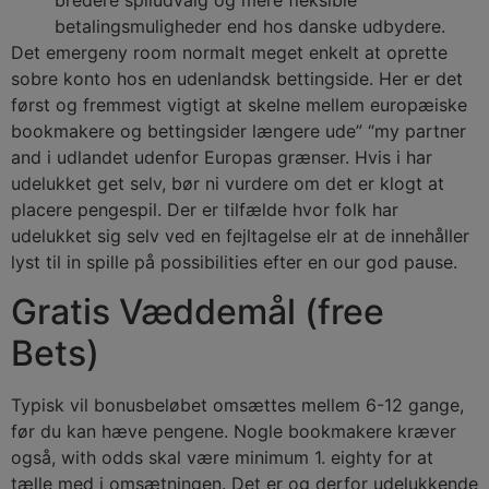
bredere spiludvalg og mere fleksible
betalingsmuligheder end hos danske udbydere.
Det emergeny room normalt meget enkelt at oprette
sobre konto hos en udenlandsk bettingside. Her er det
først og fremmest vigtigt at skelne mellem europæiske
bookmakere og bettingsider længere ude” “my partner
and i udlandet udenfor Europas grænser. Hvis i har
udelukket get selv, bør ni vurdere om det er klogt at
placere pengespil. Der er tilfælde hvor folk har
udelukket sig selv ved en fejltagelse elr at de innehåller
lyst til in spille på possibilities efter en our god pause.
Gratis Væddemål (free
Bets)
Typisk vil bonusbeløbet omsættes mellem 6-12 gange,
før du kan hæve pengene. Nogle bookmakere kræver
også, with odds skal være minimum 1. eighty for at
tælle med i omsætningen. Det er og derfor udelukkende