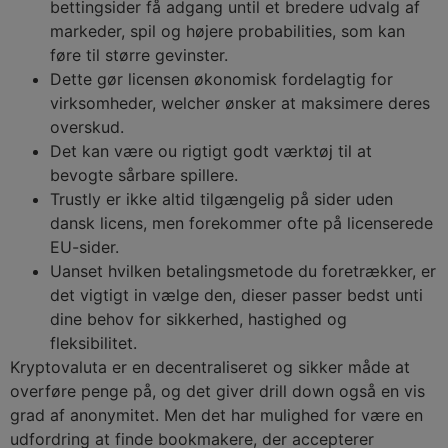
bettingsider få adgang until et bredere udvalg af
markeder, spil og højere probabilities, som kan
føre til større gevinster.
Dette gør licensen økonomisk fordelagtig for
virksomheder, welcher ønsker at maksimere deres
overskud.
Det kan være ou rigtigt godt værktøj til at
bevogte sårbare spillere.
Trustly er ikke altid tilgængelig på sider uden
dansk licens, men forekommer ofte på licenserede
EU-sider.
Uanset hvilken betalingsmetode du foretrækker, er
det vigtigt in vælge den, dieser passer bedst unti
dine behov for sikkerhed, hastighed og
fleksibilitet.
Kryptovaluta er en decentraliseret og sikker måde at
overføre penge på, og det giver drill down også en vis
grad af anonymitet. Men det har mulighed for være en
udfordring at finde bookmakere, der accepterer