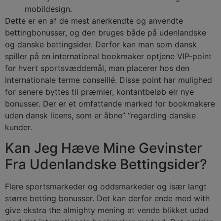
mobildesign.
Dette er en af de mest anerkendte og anvendte
bettingbonusser, og den bruges både på udenlandske
og danske bettingsider. Derfor kan man som dansk
spiller på en international bookmaker optjene VIP-point
for hvert sportsvæddemål, man placerer hos den
internationale terme conseillé. Disse point har mulighed
for senere byttes til præmier, kontantbeløb elr nye
bonusser. Der er et omfattande marked for bookmakere
uden dansk licens, som er åbne” “regarding danske
kunder.
Kan Jeg Hæve Mine Gevinster
Fra Udenlandske Bettingsider?
Flere sportsmarkeder og oddsmarkeder og især langt
større betting bonusser. Det kan derfor ende med with
give ekstra the almighty mening at vende blikket udad