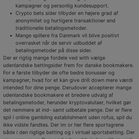
kampagner og personlig kundesupport.
Crypto bets sider tilbyder en højere grad af
anonymitet og hurtigere transaktioner end
traditionelle betalingsmetoder.
Mange spillere fra Danmark vil blive positivt
overrasket når de servir udbuddet af
betalingsmetoder på disse sider.
Der er rigtig mange fordele ved with vælge
udenlandske bettingsider frem for danske bookmakere.
For e første tilbyder de ofte bedre bonusser og
kampagner, hvad for et kan give drill down mere værdi
intended for dine penge. Derudover accepterer mange
udenlandske bookmakere et bredere udvalg af
betalingsmetoder, herunder kryptovalutaer, hvilket gør
det nemmere at ind- samt udbetale penge. Der er flere
spil i online gambling establishment uden rofus, spil du
ikke vidste fandtes. Der im or her flere sportsgrene
både i den rigtige betting og i virtuel sportsbetting. Der