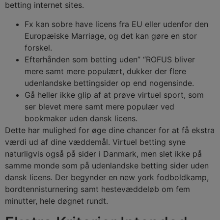
betting internet sites.
Fx kan sobre have licens fra EU eller udenfor den
Europæiske Marriage, og det kan gøre en stor
forskel.
Efterhånden som betting uden” “ROFUS bliver
mere samt mere populært, dukker der flere
udenlandske bettingsider op end nogensinde.
Gå heller ikke glip af at prøve virtuel sport, som
ser blevet mere samt mere populær ved
bookmaker uden dansk licens.
Dette har mulighed for øge dine chancer for at få ekstra
værdi ud af dine væddemål. Virtuel betting syne
naturligvis også på sider i Danmark, men slet ikke på
samme monde som på udenlandske betting sider uden
dansk licens. Der begynder en new york fodboldkamp,
bordtennisturnering samt hestevæddeløb om fem
minutter, hele døgnet rundt.