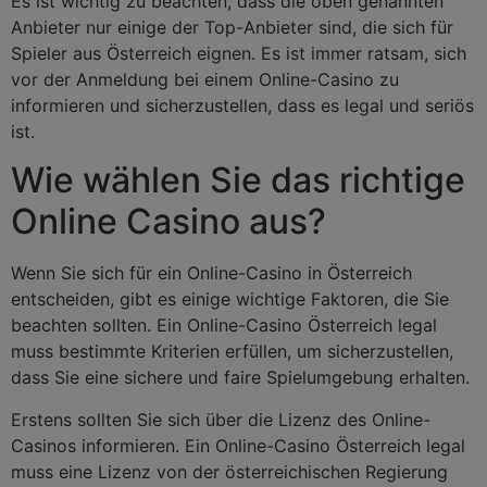
Es ist wichtig zu beachten, dass die oben genannten
Anbieter nur einige der Top-Anbieter sind, die sich für
Spieler aus Österreich eignen. Es ist immer ratsam, sich
vor der Anmeldung bei einem Online-Casino zu
informieren und sicherzustellen, dass es legal und seriös
ist.
Wie wählen Sie das richtige
Online Casino aus?
Wenn Sie sich für ein Online-Casino in Österreich
entscheiden, gibt es einige wichtige Faktoren, die Sie
beachten sollten. Ein Online-Casino Österreich legal
muss bestimmte Kriterien erfüllen, um sicherzustellen,
dass Sie eine sichere und faire Spielumgebung erhalten.
Erstens sollten Sie sich über die Lizenz des Online-
Casinos informieren. Ein Online-Casino Österreich legal
muss eine Lizenz von der österreichischen Regierung