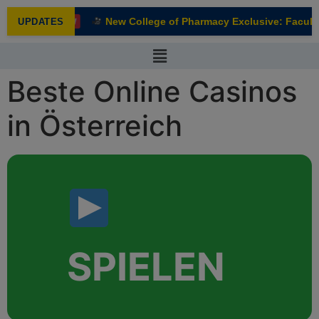
modal-check
New College of Pharmacy Exclusive: Faculty I
UPDATES
NEW
Beste Online Casinos
in Österreich
SPIELEN