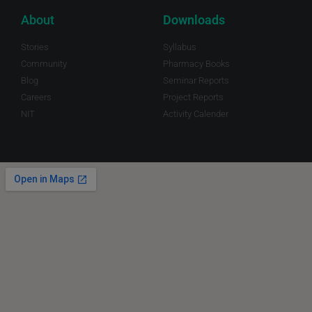
About
Downloads
Stories
Syllabus
Community
Pharmacy Books
Blog
Seminar Reports
Careers
Project Reports
NIT
Activity Calender