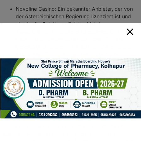
Novoline Casino: Ein bekannter Anbieter, der von
der österreichischen Regierung lizenziert ist und
eine breite Palette an Spielen bietet.
Tipico Casino: Ein weiterer lizenziertes Online-
Casino, das von der österreichischen Regierung
genehmigt ist und eine Vielzahl an Spielen bietet.
Interwetten Casino: Ein weiterer lizenziertes
Online-Casino, das von der österreichischen
Regierung genehmigt ist und eine breite Palette an
Spielen bietet.
Die folgenden Anbieter sind bekannt für ihre hohe
Qualität und ihre breite Palette an Spielen:
NetEnt Casino: Ein bekannter Anbieter, der von der
österreichischen Regierung lizenziert ist und eine breite
Palette an Spielen bietet, darunter auch viele Slots.
Microgaming Casino: Ein weiterer lizenziertes Online-
Casino, das von der österreichischen Regierung