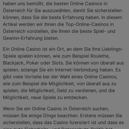
haben uns bemüßt, die besten Online Casinos in
Österreich für Sie auszuwählen, damit Sie sicherstellen
können, dass Sie die beste Erfahrung haben. In diesem
Artikel werden wir Ihnen die Top-Online-Casinos in
Österreich vorstellen, die Ihnen die beste Spiel- und
Gewinn-Erfahrung bieten.
Ein Online Casino ist ein Ort, an dem Sie Ihre Lieblings-
Spiele spielen können, wie zum Beispiel Roulette,
Blackjack, Poker oder Slots. Sie können von überall aus
spielen, solange Sie ein Internet-Verbindung haben. Es
gibt viele Vorteile bei der Wahl eines Online Casinos,
wie zum Beispiel die Möglichkeit, von überall aus zu
spielen, die Möglichkeit, Geld zu verdienen, und die
Möglichkeit, neue Spiele zu entdecken.
Wenn Sie ein Online Casino in Österreich suchen,
müssen Sie einige Dinge beachten. Erstens müssen Sie
sicherstellen, dass das Casino lizenziert ist und dass es