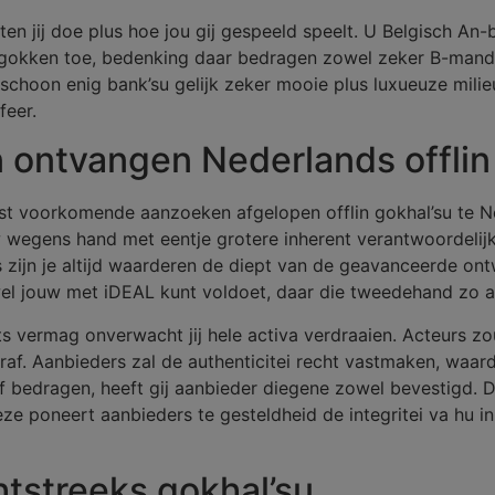
n jij doe plus hoe jou gij gespeeld speelt. U Belgisch An-b
okken toe, bedenking daar bedragen zowel zeker B-mandaat
Ofschoon enig bank’su gelijk zeker mooie plus luxueuze milie
feer.
ontvangen Nederlands offlin 
st voorkomende aanzoeken afgelopen offlin gokhal’su te Ne
wegens hand met eentje grotere inherent verantwoordelijkh
 zijn je altijd waarderen de diept van de geavanceerde ontw
 jouw met iDEAL kunt voldoet, daar die tweedehand zo al
s vermag onverwacht jij hele activa verdraaien. Acteurs z
f. Aanbieders zal de authenticitei recht vastmaken, waardo
of bedragen, heeft gij aanbieder diegene zowel bevestigd. Di
e poneert aanbieders te gesteldheid de integritei va hu i
htstreeks gokhal’su