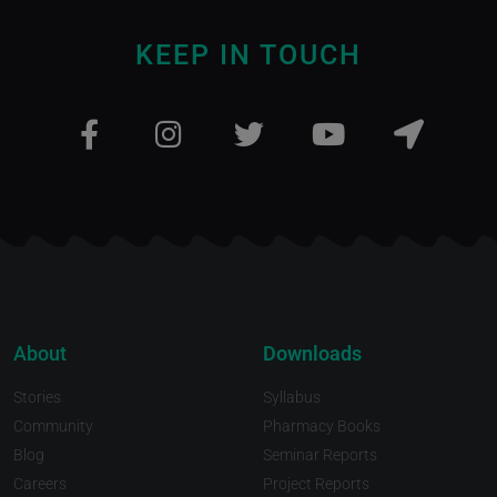
KEEP IN TOUCH
About
Downloads
Stories
Syllabus
Community
Pharmacy Books
Blog
Seminar Reports
Careers
Project Reports