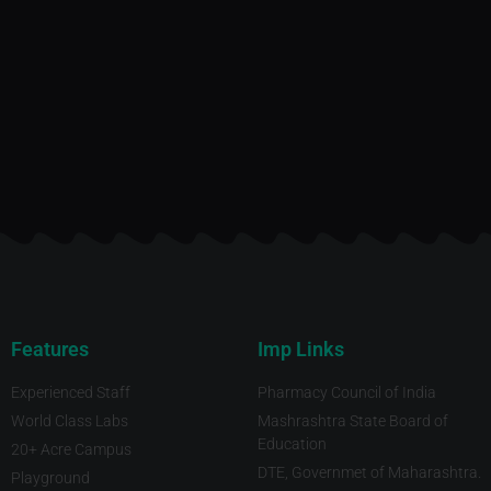
Features
Imp Links
Experienced Staff
Pharmacy Council of India
World Class Labs
Mashrashtra State Board of
Education
20+ Acre Campus
DTE, Governmet of Maharashtra.
Playground