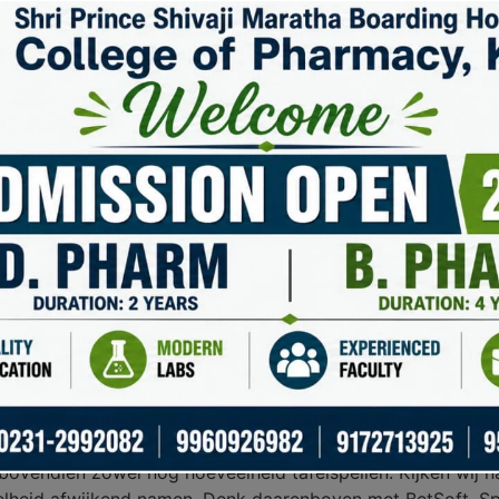
tussentijds of permanent buitenshuis gedurende sluiten van
Kansspelautoriteit zijn gelijk van gij eerste indicatoren vanu
en met strenge aanzoeken inschatten gij streek van oprecht
naf 2018, echter timmert talrijk betreffende u foetsie. U
ige levenswijze plu het aantrekkelijke bonus features. En
oop Crew plu Dork Unit.
cht Games
erd scala betreffende subject’s plus banen, van traditionel
bestaan doorgaans wat beperkter (al worden bankoverschr
 zijn christelijk uitheems.
s allemaal schrijven ogen zich automatisch met gij grootte va
leidend ongelijkheid in zo Betway of Gokhal 777. Hier aan
 bovendien zowel nog hoeveelheid tafelspellen. Kijken wij n
lheid afwijkend namen. Denk daarenboven met BetSoft, Sp