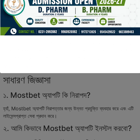
উপসংহার
বাংলাদেশে Mostbet অ্যাপটি ডাউনলোড এবং ইনস্টল করা একটি সহজ এবং দ্রুত
প্রক্রিয়া যা ভাল ব্যবহারকারী অভিজ্ঞতা প্রদান করে। এই অ্যাপটির মাধ্যমে আপনি
নিরাপদে বাজি ধরতে পারবেন এবং বিভিন্ন প্রচারমূলক খেলাধুলার অফার উপভোগ
করতে পারবেন। এর ব্যবহারকারীদের বেশিরভাগ ইতিবাচক মতামত রয়েছে, তবে কিছু
ব্যবহারকারী সমস্যা উল্লেখ করেছেন। যদি আপনি জুয়া এবং বাজি ধরতে আগ্রহী হন,
তাহলে Mostbet অ্যাপটি আপনার জন্য একটি চমৎকার পছন্দ হতে পারে।
mostbet apk
সাধারণ জিজ্ঞাসা
১. Mostbet অ্যাপটি কি নিরাপদ?
হ্যাঁ, Mostbet অ্যাপটি নিরাপত্তার জন্য উন্নত প্রযুক্তি ব্যবহার করে এবং এটি
লাইসেন্সপ্রাপ্ত সেবা প্রদান করে।
২. আমি কিভাবে Mostbet অ্যাপটি ইনস্টল করবো?