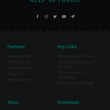
Features
Imp Links
Experienced Staff
Pharmacy Council of India
World Class Labs
Mashrashtra State Board of
Education
20+ Acre Campus
DTE, Governmet of
Playground
Maharashtra.
Personal Mentor
AICTE, Governmet of India
About
Downloads