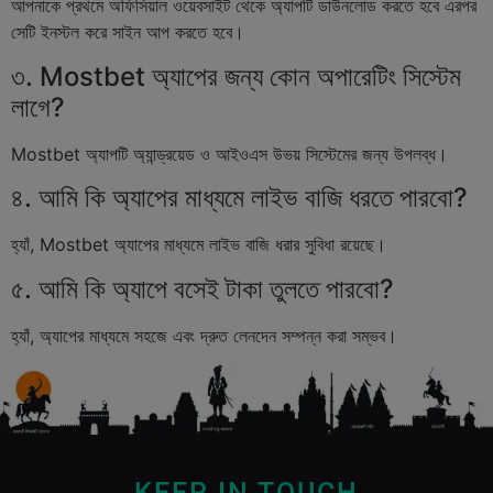
আপনাকে প্রথমে অফিসিয়াল ওয়েবসাইট থেকে অ্যাপটি ডাউনলোড করতে হবে এরপর
সেটি ইনস্টল করে সাইন আপ করতে হবে।
৩. Mostbet অ্যাপের জন্য কোন অপারেটিং সিস্টেম
লাগে?
Mostbet অ্যাপটি অ্যান্ড্রয়েড ও আইওএস উভয় সিস্টেমের জন্য উপলব্ধ।
৪. আমি কি অ্যাপের মাধ্যমে লাইভ বাজি ধরতে পারবো?
হ্যাঁ, Mostbet অ্যাপের মাধ্যমে লাইভ বাজি ধরার সুবিধা রয়েছে।
৫. আমি কি অ্যাপে বসেই টাকা তুলতে পারবো?
হ্যাঁ, অ্যাপের মাধ্যমে সহজে এবং দ্রুত লেনদেন সম্পন্ন করা সম্ভব।
KEEP IN TOUCH