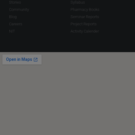
Stories
Syllabus
Community
Pharmacy Books
Blog
Seminar Reports
Careers
Project Reports
NIT
Activity Calender