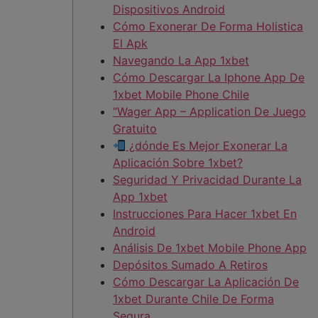
Dispositivos Android
Cómo Exonerar De Forma Holistica
El Apk
Navegando La App 1xbet
Cómo Descargar La Iphone App De
1xbet Mobile Phone Chile
“Wager App – Application De Juego
Gratuito
¿dónde Es Mejor Exonerar La
Aplicación Sobre 1xbet?
Seguridad Y Privacidad Durante La
App 1xbet
Instrucciones Para Hacer 1xbet En
Android
Análisis De 1xbet Mobile Phone App
Depósitos Sumado A Retiros
Cómo Descargar La Aplicación De
1xbet Durante Chile De Forma
Segura