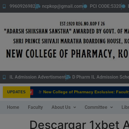
9960926982
ncpkop@gmail.com
PCI CODE:5320
IL Admission Advertisment
D Pharm IL Admission Sch
New College of Pharmacy Exclusive: Faculty In
UPDATES
NEW
Home
Faculty
About Us
Committee
Lib
Descargar 1xbet A