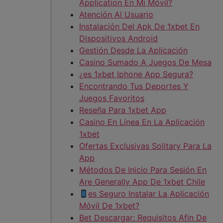
Application En Mi Móvil?
Atención Al Usuario
Instalación Del Apk De 1xbet En
Dispositivos Android
Gestión Desde La Aplicación
Casino Sumado A Juegos De Mesa
¿es 1xbet Iphone App Segura?
Encontrando Tus Deportes Y
Juegos Favoritos
Reseña Para 1xbet App
Casino En Línea En La Aplicación
1xbet
Ofertas Exclusivas Solitary Para La
App
Métodos De Inicio Para Sesión En
Are Generally App De 1xbet Chile
es Seguro Instalar La Aplicación
Móvil De 1xbet?
Bet Descargar: Requisitos Afin De