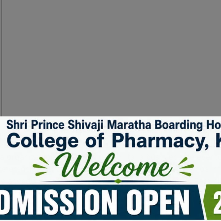
 estado trabajando con éxito sobre la industria del juego 
licación da voie acceder rápidamente a new secciones princ
 organización de los menús facilita la búsqueda de eventos
preferencias del usuario. Todos los usuarios de aparelhos i
de acceder rápidamente a new través del escritorio. Para el
ular de la aplicación em virtude de PC. A continuación, haga