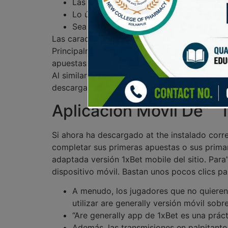
Las características y beneficios de are 
Lo único que necesitas es tener algun s
Sea cual sea la versión que elijas, mi ex
Las características sumado a beneficios de ar
Principalmente, para servirse 1xBet app dura
apuestas deportivas con juegos de casino esta
Al similar tiempo, puedes disfrutar de emoci
descargar app 1xBet requiere aparelhos con c
Aplicación Móvil De” “
Si ahora ha descargado at the instalado corr
completar sus primeras apuestas o sus prima
adaptada versión 1xBet mobile del sitio. Para”
dispositivo móvil. Bastan unos pocos clics pa
A menudo, los jugadores que no quieren 
utilizar are generally versión móvil sobr
“Are generally app de 1xBet es una prác
Además, las transmisiones en palpitante