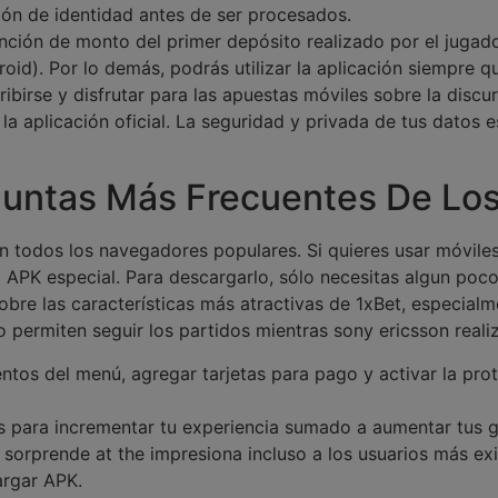
ción de identidad antes de ser procesados.
unción de monto del primer depósito realizado por el jugado
id). Por lo demás, podrás utilizar la aplicación siempre 
cribirse y disfrutar para las apuestas móviles sobre la discu
la aplicación oficial. La seguridad y privada de tus datos 
guntas Más Frecuentes De Lo
on todos los navegadores populares. Si quieres usar móvile
et APK especial. Para descargarlo, sólo necesitas algun po
obre las características más atractivas de 1xBet, especial
 permiten seguir los partidos mientras sony ericsson reali
entos del menú, agregar tarjetas para pago y activar la pr
s para incrementar tu experiencia sumado a aumentar tus g
al sorprende at the impresiona incluso a los usuarios más ex
argar APK.