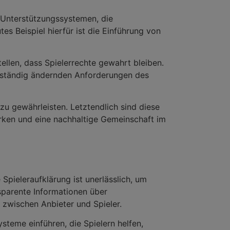
n Unterstützungssystemen, die
s Beispiel hierfür ist die Einführung von
llen, dass Spielerrechte gewahrt bleiben.
h ständig ändernden Anforderungen des
 zu gewährleisten. Letztendlich sind diese
ärken und eine nachhaltige Gemeinschaft im
Spieleraufklärung ist unerlässlich, um
sparente Informationen über
 zwischen Anbieter und Spieler.
ysteme einführen, die Spielern helfen,