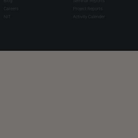
Blog
Seminar Reports
Careers
Project Reports
NIT
Activity Calender