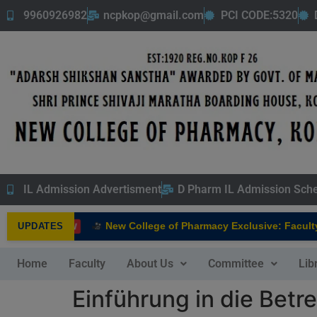
9960926982
ncpkop@gmail.com
PCI CODE:5320
IL Admission Advertisment
D Pharm IL Admission Sch
New College of Pharmacy Exclusive: Faculty In
UPDATES
NEW
Home
Faculty
About Us
Committee
Lib
Einführung in die Bet