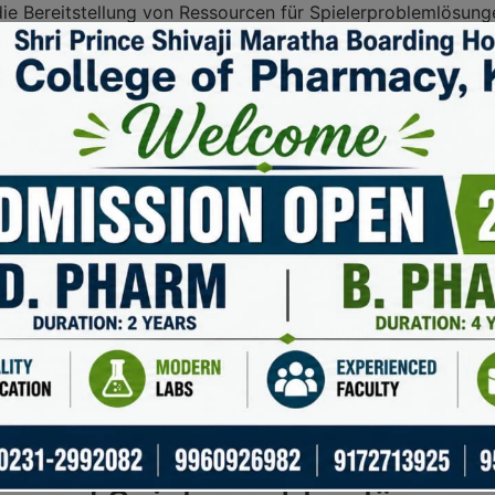
die Bereitstellung von Ressourcen für Spielerproblemlösung
 zu Beratungsdiensten.
 gleich behandelt werden und keine irreführenden Werbeakti
bei, ethische Standards zu wahren. Letztlich garantiert die
che Standards im Betrieb
ür das Vertrauen der Spieler in die Branche. Betreiberveran
iken zu fördern. Dies beinhaltet die Offenlegung von Info
fördert wird.
elerproblemlösungen erleichtern. Viele Anbieter implement
icht nur rechtlicher Natur, sondern auch moralische Leitlini
fen, in dem Vertrauen gedeiht, was für die langfristige Bi
eren Verhältnis zwischen Anbietern und Spielern, da beide