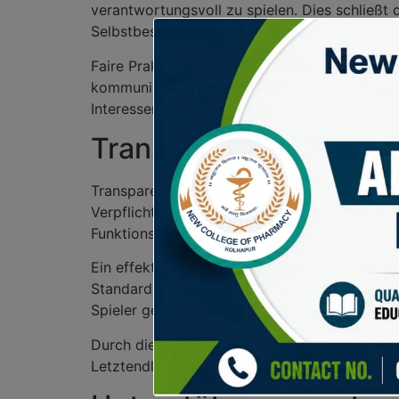
verantwortungsvoll zu spielen. Dies schließt 
Selbstbeschränkungsmaßnahmen oder Zugang
Faire Praktiken erfordern, dass alle Spieler
kommunizierte Unternehmenspolitik trägt dazu 
Interessen aller Beteiligten.
Transparenz und ethis
Transparenz ist ein entscheidendes Element f
Verpflichtungen nachzukommen und faire Prakt
Funktionsweise, wodurch Spieleraufklärung ge
Ein effektives Unterstützungssystem kann Spi
Standards unterstützen. Diese Standards sind n
Spieler gewahrt bleiben.
Durch diese Maßnahmen wird ein Umfeld geschaf
Letztendlich führt Transparenz zu einem bess