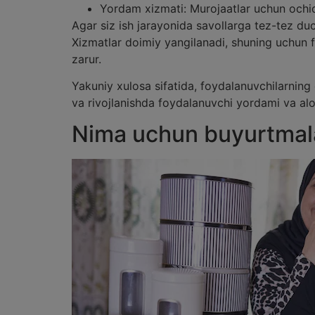
Yordam xizmati: Murojaatlar uchun ochiq k
Agar siz ish jarayonida savollarga tez-tez duc
Xizmatlar doimiy yangilanadi, shuning uchun f
zarur.
Yakuniy xulosa sifatida, foydalanuvchilarning 
va rivojlanishda foydalanuvchi yordami va alo
Nima uchun buyurtmal