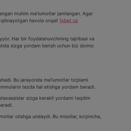
rlangan muhim ma’lumotlar jamlangan. Agar
f qilinayotgan havola orqali
1xbet uz
yor. Har bir foydalanuvchining tajribasi va
pishda sizga yordam berish uchun biz doimo
shadi. Bu jarayonda ma’lumotlar to‘plami
uammolarni tezda hal etishga yordam beradi.
utaxassislar sizga kerakli yordami taqdim
eradi.
motlar olishga undaydi. Bu misollar, ko‘pincha,