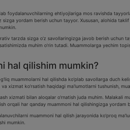
lab foydalanuvchilarning ehtiyojlariga mos ravishda tayyo
imiz sizga yordam berish uchun tayyor. Xususan, alohida takli
 mumkin.
iv tarzda sizga o‘z savollaringizga javob berish uchun tay
ko‘rsatishimizda muhim o‘rin tutadi. Muammolarga yechim to
 hal qilishim mumkin?
og‘liq muammolarni hal qilishda ko‘plab savollarga duch keli
r, va xizmat ko‘rsatish haqidagi ma’lumotlarni tushunish, m
sh xizmati bilan aloqalar o‘rnatish juda muhim. Malakali m
tish orqali har qanday muammoni hal qilishingizga yordam b
alanuvchilarni muammoni hal qilish jarayonida ko‘proq ma’lu
shi mumkin.