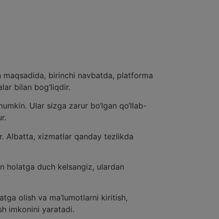
h maqsadida, birinchi navbatda, platforma
lar bilan bog‘liqdir.
umkin. Ular sizga zarur bo‘lgan qo‘llab-
r.
. Albatta, xizmatlar qanday tezlikda
an holatga duch kelsangiz, ulardan
tga olish va ma’lumotlarni kiritish,
sh imkonini yaratadi.