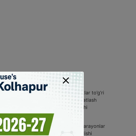
 duch kelishi mumkin. Agar ma’lumotlar to’g’ri
lanuvchi aloqalar orqali qo‘llab-quvvatlash
so‘rasa, ko’plab muammolar hal etilishi
giz muhim. Qonuniy talablar va ichki jarayonlar
ish, buyurtmalarning samarali bajarilishi