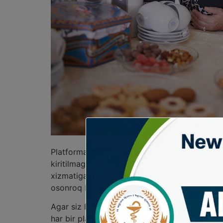
Platforma misollari ko‘rib chiqilganda, foyda
kiritilmagan yoki shartlar bajarilmagan bo’lsa
xizmatiga murojaat qilib, o’zining yuklab olis
osonroq bo’ladi.
Agar siz buyurtmangizni kutayotgan bo’lsangiz,
har bir platforma uchun har xil bo’lishi mumk