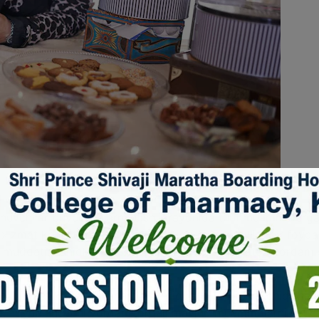
lanuvchilar buyurtmalarni olish jarayonida turli muammolarga
, xizmat ko‘rsatish jarayoni kechikishi mumkin. Har bir foyda
h muddatini aniqlashtirishi kerak. Bunday vaziyatda yordam 
 xizmat ko‘rsatish shartlarini diqqat bilan ko’rib chiqishin
in. Foydalanuvchi yordami orqali mavjud muammolarni hal qil