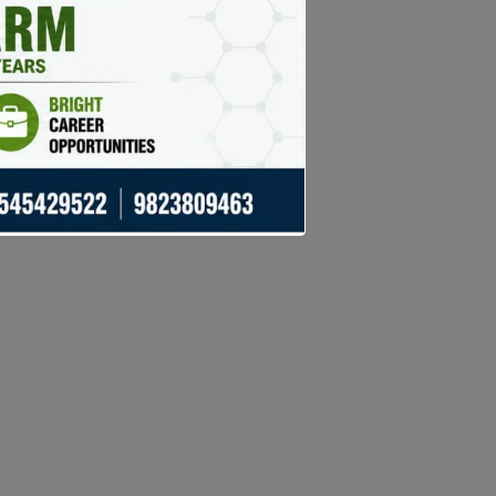
ga bog’liqdir.
 bo‘ladi?