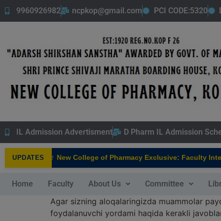
9960926982
ncpkop@gmail.com
PCI CODE:5320
IL Admission Advertisment
D Pharm IL Admission Sch
New College of Pharmacy Exclusive: Faculty Intervie
UPDATES
NEW
Home
Faculty
About Us
Committee
Lib
Agar sizning aloqalaringizda muammolar paydo 
foydalanuvchi yordami haqida kerakli javoblar