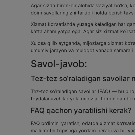
Agar sizda biron-bir alohida vaziyat bo‘lsa, k
doim savollaringizni tartibli holda berish tavsi
Xizmat ko‘rsatishda yuzaga keladigan har qan
katta ahamiyatga ega. Agar siz xizmat ko‘rsa
Xulosa qilib aytganda, mijozlarga xizmat ko‘
umumiy jarayon va muloqot yanada samarali b
Savol-javob:
Tez-tez so‘raladigan savollar
Tez-tez so‘raladigan savollar (FAQ) — bu bir
foydalanuvchilar yoki mijozlar tomonidan beril
FAQ qachon yaratilishi kerak?
FAQ bo‘limini yaratish, odatda xizmat ko‘rsati
ma’lumotni topishga yordam beradi va bir vaqt