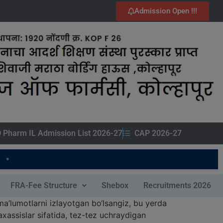
Admission Open !!!
 Pharm IL Admission List 2026-27
CAP 2026-27
FRA-Fee Structure
Shebox
Recruitments 2026
a’lumotlarni izlayotgan bo‘lsangiz, bu yerda
xassislar sifatida, tez-tez uchraydigan