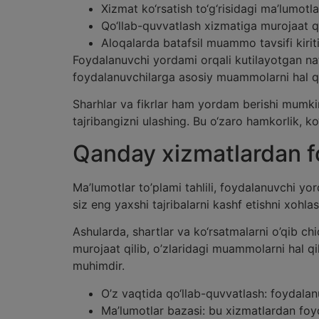
Xizmat ko‘rsatish to‘g‘risidagi ma’lumotla
Qo‘llab-quvvatlash xizmatiga murojaat qi
Aloqalarda batafsil muammo tavsifi kiriti
Foydalanuvchi yordami orqali kutilayotgan nati
foydalanuvchilarga asosiy muammolarni hal q
Sharhlar va fikrlar ham yordam berishi mumkin
tajribangizni ulashing. Bu o‘zaro hamkorlik, k
Qanday xizmatlardan f
Ma’lumotlar to’plami tahlili, foydalanuvchi 
siz eng yaxshi tajribalarni kashf etishni xohla
Ashularda, shartlar va ko‘rsatmalarni o’qib c
murojaat qilib, o’zlaridagi muammolarni hal qi
muhimdir.
O’z vaqtida qo‘llab-quvvatlash: foydala
Ma’lumotlar bazasi: bu xizmatlardan foy