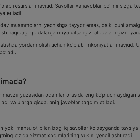
o‘plab resurslar mavjud. Savollar va javoblar bo‘limi sizga 
ya etiladi.
day muammolarni yechishga tayyor emas, balki buni amalga 
tish haqidagi qoidalarga rioya qilsangiz, aloqalaringizni 
rsatishda yordam olish uchun ko‘plab imkoniyatlar mavjud. 
o‘ladi.
 nimada?
or mavzu yuzasidan odamlar orasida eng ko‘p uchraydigan sa
adi va ularga qisqa, aniq javoblar taqdim etiladi.
sh yoki mahsulot bilan bog‘liq savollar ko‘payganda tavsiya 
ning o‘zida xizmat xodimlarining yukini yengillashtiradi.