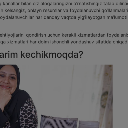
anallar bilan o’z aloqalaringizni o’rnatishingiz talab qilina
h kelsangiz, onlayn resurslar va foydalanuvchi qo‘llanmalari 
oydalanuvchilar har qanday vaqtda yig’ilayotgan ma’lumotlar
ehtiyojlarini qondirish uchun kerakli xizmatlardan foydalani
qa xizmatlari har doim ishonchli yondashuv sifatida chiqadi
arim kechikmoqda?