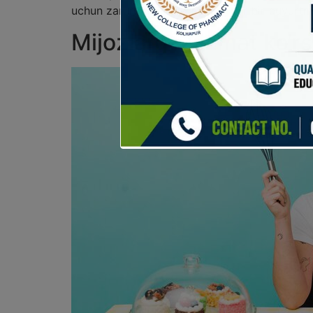
uchun zarurdir. E’tibor bering, har bir buyurtm
Mijozlarga xizmat ko‘r