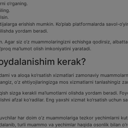
rni o‘rganing.
ling.
lsin.
jalarga erishish mumkin. Ko‘plab platformalarda savol-o‘yinl
ilishda yordam beradi.
. Agar siz o‘z muammolaringizni echishga qodirsiz, albatta
o‘proq ma’lumot olish imkoniyatini yaratadi.
oydalanishim kerak?
yordami va aloqa ko‘rsatish xizmatlari zamonaviy muammolar
sangiz, o’z ehtiyojlaringizga mos xizmatlarni tanlashingiz zar
hiqish sizga kerakli ma’lumotlarni olishda yordam beradi. 
lishni afzal ko’radilar. Eng yaxshi xizmat ko‘rsatish uchun s
nuvchilar har doim o’z muammolariga tezkor yechimlarni kut
dalanib, turli muammo va yechimlar haqida osonlik bilan o’