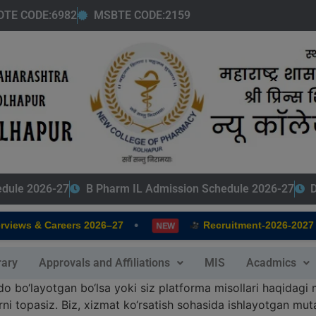
modal-check
DTE CODE:6982
MSBTE CODE:2159
edule 2026-27
B Pharm IL Admission Schedule 2026-27
D
•
•
ws & Careers 2026–27
Recruitment-2026-2027
NEW
rary
Approvals and Affiliations
MIS
Acadmics
bo‘layotgan bo‘lsa yoki siz platforma misollari haqidagi m
ni topasiz. Biz, xizmat ko‘rsatish sohasida ishlayotgan muta