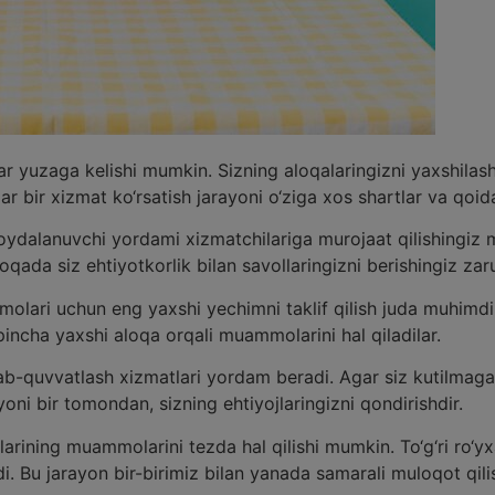
r yuzaga kelishi mumkin. Sizning aloqalaringizni yaxshilas
Har bir xizmat ko‘rsatish jarayoni o‘ziga xos shartlar va qoida
ydalanuvchi yordami xizmatchilariga murojaat qilishingiz m
qada siz ehtiyotkorlik bilan savollaringizni berishingiz zaru
olari uchun eng yaxshi yechimni taklif qilish juda muhimdir
pincha yaxshi aloqa orqali muammolarini hal qiladilar.
llab-quvvatlash xizmatlari yordam beradi. Agar siz kutilmag
oni bir tomondan, sizning ehtiyojlaringizni qondirishdir.
larining muammolarini tezda hal qilishi mumkin. To‘g‘ri ro‘yxa
i. Bu jarayon bir-birimiz bilan yanada samarali muloqot qili