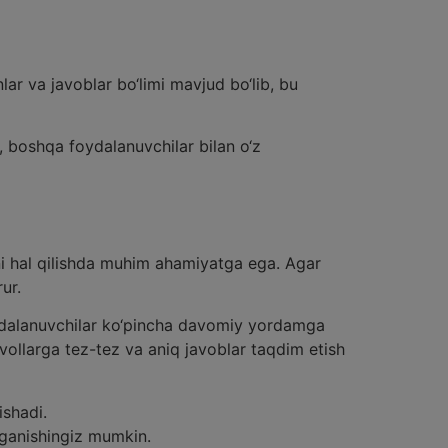
ar va javoblar bo‘limi mavjud bo‘lib, bu
, boshqa foydalanuvchilar bilan o‘z
ni hal qilishda muhim ahamiyatga ega. Agar
ur.
Foydalanuvchilar ko‘pincha davomiy yordamga
avollarga tez-tez va aniq javoblar taqdim etish
ishadi.
rganishingiz mumkin.