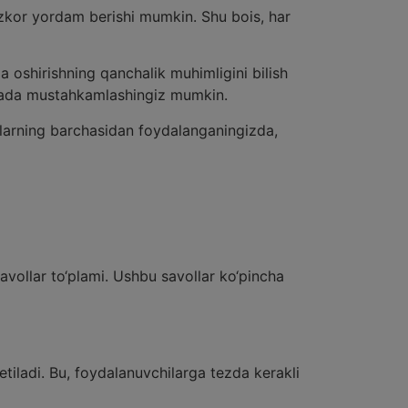
tezkor yordam berishi mumkin. Shu bois, har
oshirishning qanchalik muhimligini bilish
yanada mustahkamlashingiz mumkin.
Ularning barchasidan foydalanganingizda,
vollar to‘plami. Ushbu savollar ko‘pincha
etiladi. Bu, foydalanuvchilarga tezda kerakli