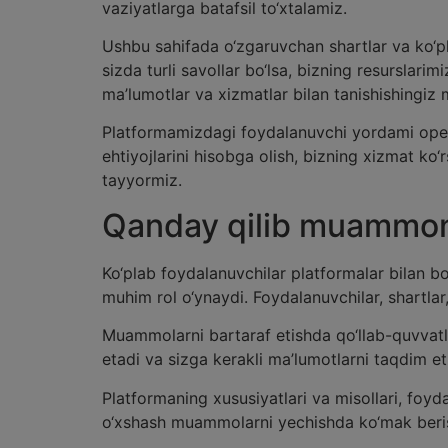
vaziyatlarga batafsil to‘xtalamiz.
Ushbu sahifada o‘zgaruvchan shartlar va ko‘p
sizda turli savollar bo‘lsa, bizning resurslar
ma’lumotlar va xizmatlar bilan tanishishingiz
Platformamizdagi foydalanuvchi yordami operat
ehtiyojlarini hisobga olish, bizning xizmat 
tayyormiz.
Qanday qilib muammoni
Ko‘plab foydalanuvchilar platformalar bilan b
muhim rol o‘ynaydi. Foydalanuvchilar, shartla
Muammolarni bartaraf etishda qo‘llab-quvvatla
etadi va sizga kerakli ma’lumotlarni taqdim e
Platformaning xususiyatlari va misollari, foyd
o‘xshash muammolarni yechishda ko‘mak beri