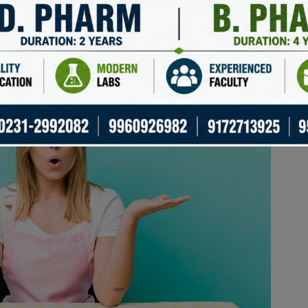
a o’z vaqtida yetkazilishi uchun tashkilotlarning ish faoliyati
satishda qanday yordam olsam