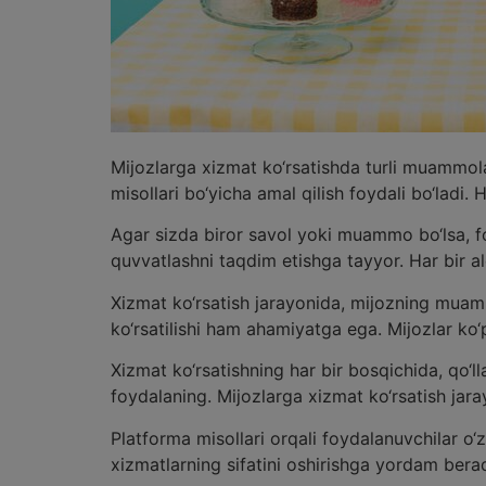
Mijozlarga xizmat ko‘rsatishda turli muammola
misollari bo‘yicha amal qilish foydali bo‘ladi. 
Agar sizda biror savol yoki muammo bo‘lsa, fo
quvvatlashni taqdim etishga tayyor. Har bir alo
Xizmat ko‘rsatish jarayonida, mijozning muamm
ko‘rsatilishi ham ahamiyatga ega. Mijozlar ko‘
Xizmat ko‘rsatishning har bir bosqichida, qo‘
foydalaning. Mijozlarga xizmat ko‘rsatish jaray
Platforma misollari orqali foydalanuvchilar o‘z
xizmatlarning sifatini oshirishga yordam berad