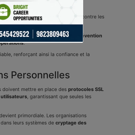
ateurs voient leurs données protégées contre les
nce de jeu éthique. Cela inclut la
prévention
opérations
.
able, renforçant ainsi la confiance et la
ns Personnelles
ses doivent mettre en place des
protocoles SSL
 utilisateurs
, garantissant que seules les
 devient primordiale. Les organisations
es dans leurs systèmes de
cryptage des