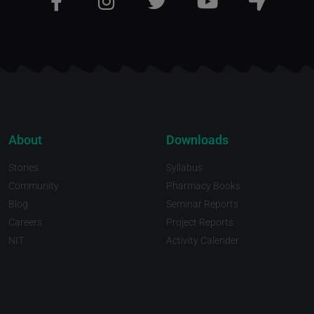
About
Downloads
Stories
Syllabus
Community
Pharmacy Books
Blog
Seminar Reports
Careers
Project Reports
NIT
Activity Calender