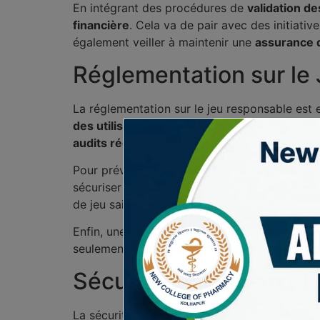
En intégrant des procédures de
validation de
financière
. Cela va de pair avec des initiati
également veiller à maintenir une
assurance q
Réglementation sur le 
La réglementation sur le jeu responsable est e
des utilisateurs
et le
cryptage des données
audits réguliers
pour assurer la conformité.
Pour prévenir la fraude, il est crucial d’imp
sécuriser les transactions en ligne. En outre, 
de jeu sain.
Enfin, une stratégie d’
assurance qualité
doit 
seulement la protection des joueurs, mais auss
Sécurité Financière e
La sécurité financière repose sur un cadre r