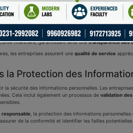
nformité et renforcent la confiance des clients.
s
est cruciale. Grâce au
cryptage des données
, les utilis
s utilisateurs
permet de filtrer les informations sensibles.
mentation sur le jeu responsable
pour garantir une expérie
curité financière, garantissant ainsi une
transparence des 
es, les entreprises assurent une
qualité de service
appréci
 la Protection des Informatio
tir la sécurité des informations personnelles. Les entrepri
nnées. Cela inclut également un processus de
validation des
ensibles.
u responsable
, la protection des informations personnelles
assurer de la conformité et identifier les failles potentiell