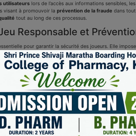
s utilisateurs
lors de l’accès aux informations sensibles, le
ves visant à promouvoir la
prévention de la fraude
dans toute
ualité
tout au long de ces processus.
Jeu Responsable et Préventio
ssentielle pour garantir la sécurité des joueurs. Elle impose
, afin de protéger les informations personnelles. Les plate
lémenter des systèmes robustes de
sécurité financière
. Cela 
la
transparence des opérations
renforce la confiance des u
être mise en place pour surveiller et améliorer continuellem
i l’intégrité des opérateurs de jeux en ligne.
t Transparence des Opérations
obuste, intégrant des technologies comme le
protocole SSL
p