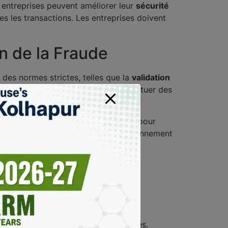
s entreprises peuvent améliorer leur
sécurité
s les transactions. Les entreprises doivent
n de la Fraude
 des normes strictes, telles que la
validation
formes de jeu doivent également effectuer des
inclut l’utilisation de protocoles SSL pour
tilisateurs, favorisant ainsi un environnement
ent les processus. Cela garantit non
our garantir la sécurité des échanges.