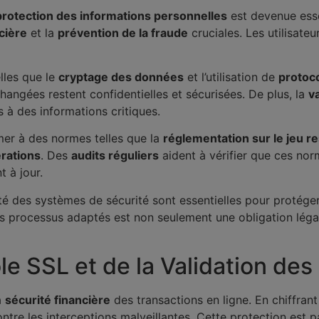
protection des informations personnelles
est devenue esse
cière
et la
prévention de la fraude
cruciales. Les utilisate
lles que le
cryptage des données
et l’utilisation de
protoc
angées restent confidentielles et sécurisées. De plus, la
va
 à des informations critiques.
mer à des normes telles que la
réglementation sur le jeu r
rations
. Des
audits réguliers
aident à vérifier que ces nor
nt à jour.
ité des systèmes de sécurité sont essentielles pour protéger
es processus adaptés est non seulement une obligation légal
e SSL et de la Validation des 
a
sécurité financière
des transactions en ligne. En chiffran
ontre les interceptions malveillantes. Cette protection est p