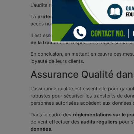
L’audits réguliers des activités assurent la co
La
protection des informations personnelle
accès non autorisés. De plus, la
validation de
Il est essentiel d’intégrer les normes de
régle
de la fraude
et le respect des règles sur la sé
En conclusion, en mettant en œuvre ces mesur
loyauté de leurs clients.
Assurance Qualité dans
L’assurance qualité est essentielle pour garan
robustes pour sécuriser les transferts de do
personnes autorisées accèdent aux données s
Dans le cadre des
réglementations sur le je
doivent effectuer des
audits réguliers
pour s’
données
.