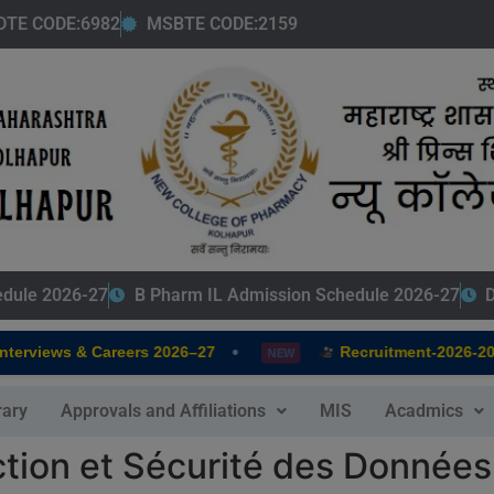
modal-check
DTE CODE:6982
MSBTE CODE:2159
edule 2026-27
B Pharm IL Admission Schedule 2026-27
D
•
erviews & Careers 2026–27
Recruitment-2026-2027
NEW
rary
Approvals and Affiliations
MIS
Acadmics
ection et Sécurité des Donnée