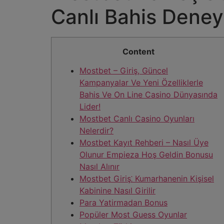
Canlı Bahis Deney
Content
Mostbet – Giriş, Güncel
Kampanyalar Ve Yeni Özelliklerle
Bahis Ve On Line Casino Dünyasında
Lider!
Mostbet Canlı Casino Oyunları
Nelerdir?
Mostbet Kayıt Rehberi – Nasıl Üye
Olunur Empieza Hoş Geldin Bonusu
Nasıl Alınır
Mostbet Giriş⁚ Kumarhanenin Kişisel
Kabinine Nasıl Girilir
Para Yatirmadan Bonus
Popüler Most Guess Oyunlar