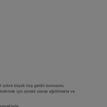
ut sobre büyük hoş geldin bonusunu
ndirmek için sürekli olarak eğitilmekte ve
unmaktadır.