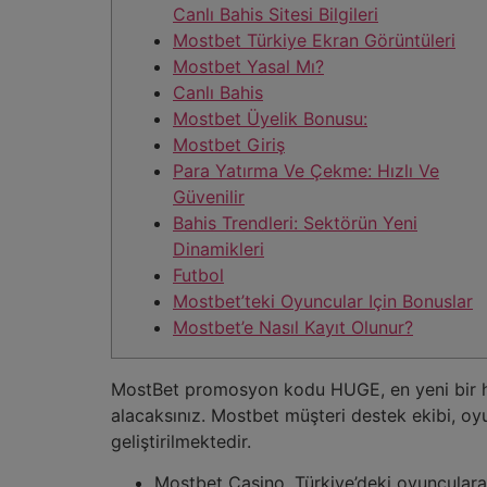
Canlı Bahis Sitesi Bilgileri
Mostbet Türkiye Ekran Görüntüleri
Mostbet Yasal Mı?
Canlı Bahis
Mostbet Üyelik Bonusu:
Mostbet Giriş
Para Yatırma Ve Çekme: Hızlı Ve
Güvenilir
Bahis Trendleri: Sektörün Yeni
Dinamikleri
Futbol
Mostbet’teki Oyuncular Için Bonuslar
Mostbet’e Nasıl Kayıt Olunur?
MostBet promosyon kodu HUGE, en yeni bir he
alacaksınız. Mostbet müşteri destek ekibi, oyu
geliştirilmektedir.
Mostbet Casino, Türkiye’deki oyunculara