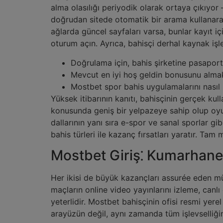
alma olasılığı periyodik olarak ortaya çıkıyor
doğrudan sitede otomatik bir arama kullanarak
ağlarda güncel sayfaları varsa, bunlar kayıt iç
oturum açın. Ayrıca, bahisçi derhal kaynak işle
Doğrulama için, bahis şirketine pasaport 
Mevcut en iyi hoş geldin bonusunu alm
Mostbet spor bahis uygulamalarını nasıl i
Yüksek itibarının kanıtı, bahisçinin gerçek kul
konusunda geniş bir yelpazeye sahip olup oyun
dallarının yanı sıra e-spor ve sanal sporlar gib
bahis türleri ile kazanç fırsatları yaratır. 
Mostbet Giriş⁚ Kumarhaneni
Her ikisi de büyük kazançları assurée eden m
maçların online video yayınlarını izleme, canl
yeterlidir. Mostbet bahisçinin ofisi resmi yerel
arayüzün değil, aynı zamanda tüm işlevselliğin