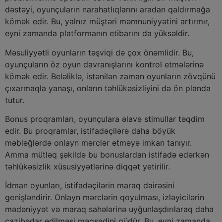
dəstəyi, oyunçuların narahatlıqlarını aradan qaldırmağa
kömək edir. Bu, yalnız müştəri məmnuniyyətini artırmır,
eyni zamanda platformanın etibarını da yüksəldir.
Məsuliyyətli oyunların təşviqi də çox önəmlidir. Bu,
oyunçuların öz oyun davranışlarını kontrol etmələrinə
kömək edir. Beləliklə, istənilən zaman oyunların zövqünü
çıxarmaqla yanaşı, onların təhlükəsizliyini də ön planda
tutur.
Bonus proqramları, oyunçulara əlavə stimullar təqdim
edir. Bu proqramlar, istifadəçilərə daha böyük
məbləğlərdə onlayn mərclər etməyə imkan tanıyır.
Amma mütləq şəkildə bu bonuslardan istifadə edərkən
təhlükəsizlik xüsusiyyətlərinə diqqət yetirilir.
İdman oyunları, istifadəçilərin maraq dairəsini
genişləndirir. Onlayn mərclərin qoyulması, izləyicilərin
mədəniyyət və maraq sahələrinə uyğunlaşdırılaraq daha
cazibədar edilməsi məqsədini güdür. Bu, eyni zamanda