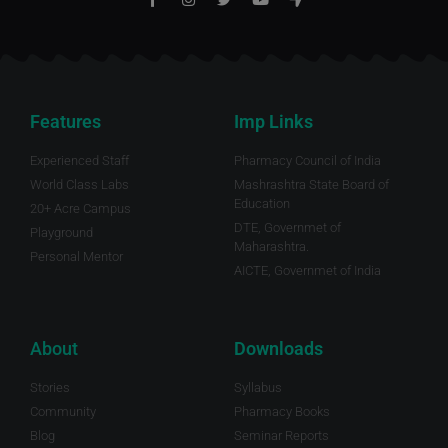
Features
Imp Links
Experienced Staff
Pharmacy Council of India
World Class Labs
Mashrashtra State Board of
Education
20+ Acre Campus
DTE, Governmet of
Playground
Maharashtra.
Personal Mentor
AICTE, Governmet of India
About
Downloads
Stories
Syllabus
Community
Pharmacy Books
Blog
Seminar Reports