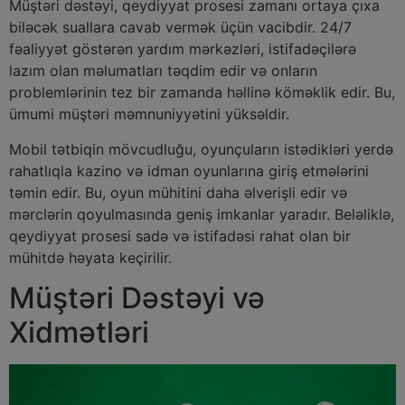
Müştəri dəstəyi, qeydiyyat prosesi zamanı ortaya çıxa
biləcək suallara cavab vermək üçün vacibdir. 24/7
fəaliyyət göstərən yardım mərkəzləri, istifadəçilərə
lazım olan məlumatları təqdim edir və onların
problemlərinin tez bir zamanda həllinə köməklik edir. Bu,
ümumi müştəri məmnuniyyətini yüksəldir.
Mobil tətbiqin mövcudluğu, oyunçuların istədikləri yerdə
rahatlıqla kazino və idman oyunlarına giriş etmələrini
təmin edir. Bu, oyun mühitini daha əlverişli edir və
mərclərin qoyulmasında geniş imkanlar yaradır. Beləliklə,
qeydiyyat prosesi sadə və istifadəsi rahat olan bir
mühitdə həyata keçirilir.
Müştəri Dəstəyi və
Xidmətləri