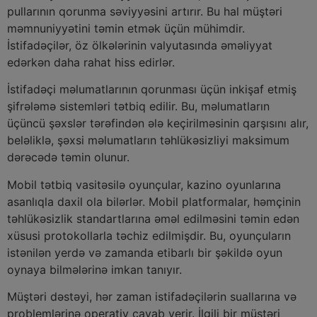
pullarının qorunma səviyyəsini artırır. Bu hal müştəri
məmnuniyyətini təmin etmək üçün mühimdir.
İstifadəçilər, öz ölkələrinin valyutasında əməliyyat
edərkən daha rahat hiss edirlər.
İstifadəçi məlumatlarının qorunması üçün inkişaf etmiş
şifrələmə sistemləri tətbiq edilir. Bu, məlumatların
üçüncü şəxslər tərəfindən ələ keçirilməsinin qarşısını alır,
beləliklə, şəxsi məlumatların təhlükəsizliyi maksimum
dərəcədə təmin olunur.
Mobil tətbiq vasitəsilə oyunçular, kazino oyunlarına
asanlıqla daxil ola bilərlər. Mobil platformalar, həmçinin
təhlükəsizlik standartlarına əməl edilməsini təmin edən
xüsusi protokollarla təchiz edilmişdir. Bu, oyunçuların
istənilən yerdə və zamanda etibarlı bir şəkildə oyun
oynaya bilmələrinə imkan tanıyır.
Müştəri dəstəyi, hər zaman istifadəçilərin suallarına və
problemlərinə operativ cavab verir. İlgili bir müştəri