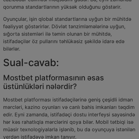
qorunma standartlarının yüksək olduğunu göstərir.
Oyunçular, işin qlobal standartlarına uyğun bir mühitdə
fəaliyyət göstərirlər. Dövlət tənzimləmələrinə uyğun,
sığorta sistemləri ilə təmin olunan bir mühitdə,
istifadəçilər öz pullarını təhlükəsiz şəkildə idarə edə
bilərlər.
Sual-cavab:
Mostbet platformasının əsas
üstünlükləri nələrdir?
Mostbet platforması istifadəçilərinə geniş çeşidli idman
mərcləri, kazino oyunları və canlı bahis imkanları təqdim
edir. Eyni zamanda, istifadəçi dostu interfeysi sayəsində
hər kəs rahatlıqla mərclərini qoya bilər. Mobil tətbiqi isə
müasir texnologiyalarla işlənib, bu da oyunçuya istənilən
yerdən istifadəyə imkan tanıyır.