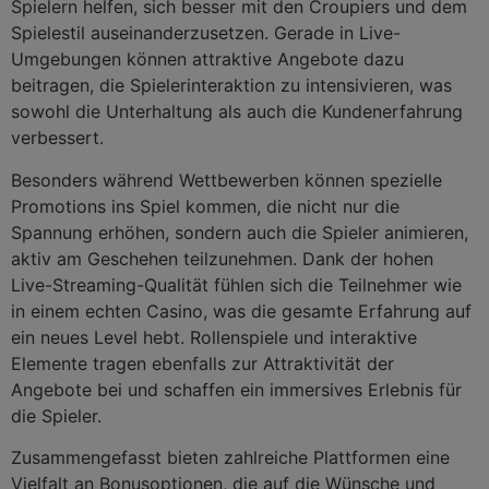
Spielern helfen, sich besser mit den Croupiers und dem
Spielestil auseinanderzusetzen. Gerade in Live-
Umgebungen können attraktive Angebote dazu
beitragen, die Spielerinteraktion zu intensivieren, was
sowohl die Unterhaltung als auch die Kundenerfahrung
verbessert.
Besonders während Wettbewerben können spezielle
Promotions ins Spiel kommen, die nicht nur die
Spannung erhöhen, sondern auch die Spieler animieren,
aktiv am Geschehen teilzunehmen. Dank der hohen
Live-Streaming-Qualität fühlen sich die Teilnehmer wie
in einem echten Casino, was die gesamte Erfahrung auf
ein neues Level hebt. Rollenspiele und interaktive
Elemente tragen ebenfalls zur Attraktivität der
Angebote bei und schaffen ein immersives Erlebnis für
die Spieler.
Zusammengefasst bieten zahlreiche Plattformen eine
Vielfalt an Bonusoptionen, die auf die Wünsche und