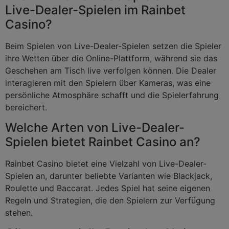
Live-Dealer-Spielen im Rainbet
Casino?
Beim Spielen von Live-Dealer-Spielen setzen die Spieler
ihre Wetten über die Online-Plattform, während sie das
Geschehen am Tisch live verfolgen können. Die Dealer
interagieren mit den Spielern über Kameras, was eine
persönliche Atmosphäre schafft und die Spielerfahrung
bereichert.
Welche Arten von Live-Dealer-
Spielen bietet Rainbet Casino an?
Rainbet Casino bietet eine Vielzahl von Live-Dealer-
Spielen an, darunter beliebte Varianten wie Blackjack,
Roulette und Baccarat. Jedes Spiel hat seine eigenen
Regeln und Strategien, die den Spielern zur Verfügung
stehen.