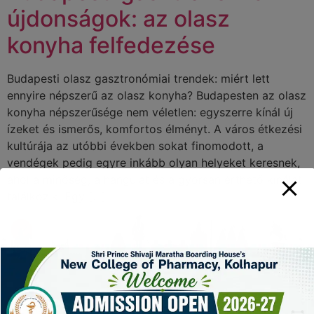
újdonságok: az olasz
konyha felfedezése
Budapesti olasz gasztronómiai trendek: miért lett
ennyire népszerű az olasz konyha? Budapesten az olasz
konyha népszerűsége nem véletlen: egyszerre kínál új
ízeket és ismerős, komfortos élményt. A város étkezési
kultúrája az utóbbi években sokat finomodott, a
vendégek pedig egyre inkább olyan helyeket keresnek,
ahol a minőség, a hangulat és a gyorsan érthető kínálat
találkozik. Egy […]
KEEP IN TOUCH