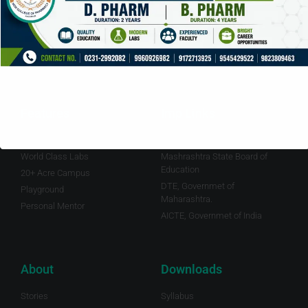
Features
Imp Links
Experienced Staff
Pharmacy Council of India
World Class Labs
Mashrashtra State Board of
Education
20+ Acre Campus
DTE, Governmet of
Playground
Maharashtra.
Personal Mentor
AICTE, Governmet of India
About
Downloads
Stories
Syllabus