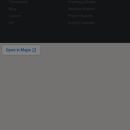
Community
Pharmacy Books
Blog
Seminar Reports
Careers
Project Reports
NIT
Activity Calender