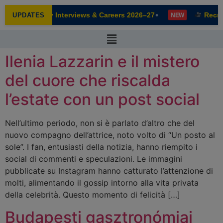
modal-check
•
usive: Faculty Interviews & Careers 2026–27
Recru
UPDATES
NEW
Ilenia Lazzarin e il mistero
del cuore che riscalda
l’estate con un post social
Nell’ultimo periodo, non si è parlato d’altro che del
nuovo compagno dell’attrice, noto volto di “Un posto al
sole”. I fan, entusiasti della notizia, hanno riempito i
social di commenti e speculazioni. Le immagini
pubblicate su Instagram hanno catturato l’attenzione di
molti, alimentando il gossip intorno alla vita privata
della celebrità. Questo momento di felicità […]
Budapesti gasztronómiai