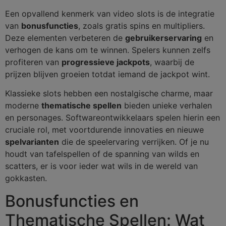
Een opvallend kenmerk van video slots is de integratie
van
bonusfuncties
, zoals gratis spins en multipliers.
Deze elementen verbeteren de
gebruikerservaring
en
verhogen de kans om te winnen. Spelers kunnen zelfs
profiteren van
progressieve jackpots
, waarbij de
prijzen blijven groeien totdat iemand de jackpot wint.
Klassieke slots hebben een nostalgische charme, maar
moderne
thematische spellen
bieden unieke verhalen
en personages. Softwareontwikkelaars spelen hierin een
cruciale rol, met voortdurende innovaties en nieuwe
spelvarianten
die de speelervaring verrijken. Of je nu
houdt van tafelspellen of de spanning van wilds en
scatters, er is voor ieder wat wils in de wereld van
gokkasten.
Bonusfuncties en
Thematische Spellen: Wat