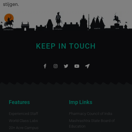
stijgen.
KEEP IN TOUCH
Features
Imp Links
Experienced Staff
Pharmacy Council of India
World Class Labs
Mashrashtra State Board of
Education
20+ Acre Campus