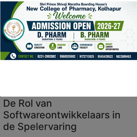
bonusfuncties minder gebruikelijk, maar ze zijn cruciaal
voor het verbeteren van de gebruikerservaring.
Softwareontwikkelaars blijven innoveren en
introduceren regelmatig nieuwe spelvarianten. Dit houdt
de spanning erin en bevordert de betrokkenheid van
spelers.
In de wereld van online gokken zijn bonusfuncties en
thematische spellen essentieel. Ze creëren niet alleen
meer kansen op winst, maar verbeteren ook de
spelbeleving. Deze elementen maken het spel niet alleen
leuker, maar ook potentieel winstgevender voor zowel
nieuwe als ervaren spelers.
De Rol van
Softwareontwikkelaars in
de Spelervaring