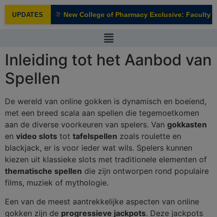
modal-check
New College of Pharmacy Exclusive: Faculty Int
UPDATES
NEW
Inleiding tot het Aanbod van
Spellen
De wereld van online gokken is dynamisch en boeiend,
met een breed scala aan spellen die tegemoetkomen
aan de diverse voorkeuren van spelers. Van
gokkasten
en
video slots
tot
tafelspellen
zoals roulette en
blackjack, er is voor ieder wat wils. Spelers kunnen
kiezen uit klassieke slots met traditionele elementen of
thematische spellen
die zijn ontworpen rond populaire
films, muziek of mythologie.
Een van de meest aantrekkelijke aspecten van online
gokken zijn de
progressieve jackpots
. Deze jackpots