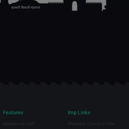
Features
Imp Links
Experienced Staff
Pharmacy Council of India