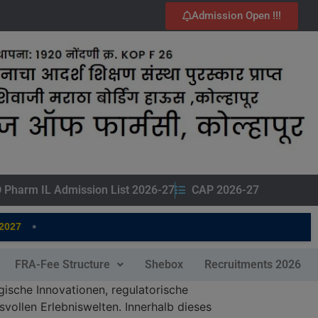
Admission Open !!!
 Pharm IL Admission List 2026-27
CAP 2026-27
•
7
FRA-Fee Structure
Shebox
Recruitments 2026
gische Innovationen, regulatorische
ollen Erlebniswelten. Innerhalb dieses