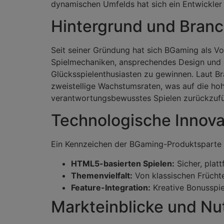
dynamischen Umfelds hat sich ein Entwickler
Hintergrund und Bran
Seit seiner Gründung hat sich BGaming als Vo
Spielmechaniken, ansprechendes Design und 
Glücksspielenthusiasten zu gewinnen. Laut B
zweistellige Wachstumsraten, was auf die hoh
verantwortungsbewusstes Spielen zurückzufüh
Technologische Innova
Ein Kennzeichen der BGaming-Produktsparte i
HTML5-basierten Spielen:
Sicher, plat
Themenvielfalt:
Von klassischen Früchte
Feature-Integration:
Kreative Bonusspie
Markteinblicke und N