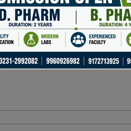
 liegt in der Kombination aus innovativem Design, technolog
ranchenexperte für Online-Gaming
uired fields are marked
*