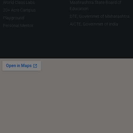
World Class Labs
Mashrashtra State Board of
Education
20+ Acre Campus
DTE, Governmet of Maharashtra.
Playground
AICTE, Governmet of India
Personal Mentor