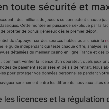
en toute sécurité et ma
écédent : des millions de joueurs se connectent chaque jou
s classiques. Cette montée en puissance s’explique par la fa
té de profiter de bonus généreux dès le premier dépôt.
entiel de s’appuyer sur des sources fiables pour choisir le
no
le guide indépendant qui teste chaque offre, analyse les li
vues détaillées du meilleur casino en ligne France et des 
omment vérifier la licence d’un opérateur, quels jeux privi
hodes de paiement sécurisées et délais de retrait. Nous ab
les pour protéger vos données personnelles pendant votre 
naviguer sereinement entre les différents nouveaux sites d
 les licences et la régulation