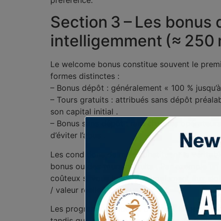
Section 3 – Les bonus 
intelligemment (≈ 250
Le welcome bonus constitue souvent le premie
formes distinctes :
– Bonus dépôt : généralement « 100 % jusqu’à
– Tours gratuits : attribués sans dépôt préala
son capital initial .
– Bonus sans dépôt : rare chez les opérateurs 
d’éviter l’abus .
Les conditions de mise constituent le véritab
bonus ou des tours gratuits . Par exemple u
coûteux si vous jouez principalement aux slot
/ valeur réelle du bonus .
Les programmes fidélité diffèrent largement e
tandis que d’autres organisent des tournois