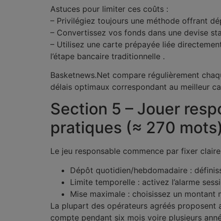
Astuces pour limiter ces coûts :
– Privilégiez toujours une méthode offrant dép
– Convertissez vos fonds dans une devise sta
– Utilisez une carte prépayée liée directemen
l’étape bancaire traditionnelle .
Basketnews.Net compare régulièrement chaque 
délais optimaux correspondant au meilleur cas
Section 5 – Jouer resp
pratiques (≈ 270 mots
Le jeu responsable commence par fixer clairem
Dépôt quotidien/hebdomadaire : définis
Limite temporelle : activez l’alarme sess
Mise maximale : choisissez un montant m
La plupart des opérateurs agréés proposent a
compte pendant six mois voire plusieurs an