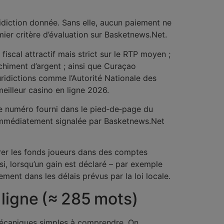
ridiction donnée. Sans elle, aucun paiement ne
emier critère d’évaluation sur Basketnews.Net.
iscal attractif mais strict sur le RTP moyen ;
himent d’argent ; ainsi que Curaçao
ridictions comme l’Autorité Nationale des
illeur casino en ligne 2026.
ez le numéro fourni dans le pied‑de‑page du
st immédiatement signalée par Basketnews.Net
parer les fonds joueurs dans des comptes
i, lorsqu’un gain est déclaré – par exemple
ment dans les délais prévus par la loi locale.
 ligne (≈ 285 mots)
 mécaniques simples à comprendre. On