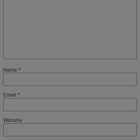
Name
*
Email
*
Website