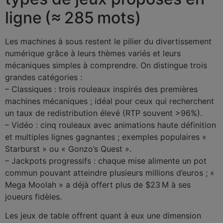
ligne (≈ 285 mots)
Les machines à sous restent le pilier du divertissement
numérique grâce à leurs thèmes variés et leurs
mécaniques simples à comprendre. On distingue trois
grandes catégories :
– Classiques : trois rouleaux inspirés des premières
machines mécaniques ; idéal pour ceux qui recherchent
un taux de redistribution élevé (RTP souvent >96%).
– Vidéo : cinq rouleaux avec animations haute définition
et multiples lignes gagnantes ; exemples populaires «
Starburst » ou « Gonzo’s Quest ».
– Jackpots progressifs : chaque mise alimente un pot
commun pouvant atteindre plusieurs millions d’euros ; «
Mega Moolah » a déjà offert plus de $23 M à ses
joueurs fidèles.
Les jeux de table offrent quant à eux une dimension