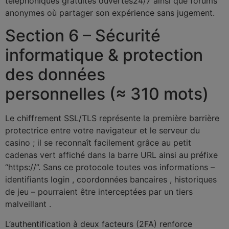
téléphoniques gratuites ouvertes24/7 ainsi que forums
anonymes où partager son expérience sans jugement.
Section 6 – Sécurité
informatique & protection
des données
personnelles (≈ 310 mots)
Le chiffrement SSL/TLS représente la première barrière
protectrice entre votre navigateur et le serveur du
casino ; il se reconnaît facilement grâce au petit
cadenas vert affiché dans la barre URL ainsi au préfixe
“https://”. Sans ce protocole toutes vos informations –
identifiants login , coordonnées bancaires , historiques
de jeu – pourraient être interceptées par un tiers
malveillant .
L’authentification à deux facteurs (2FA) renforce