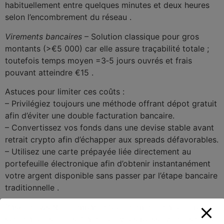
habituellement entre quelques minutes et deux heures
selon l’encombrement du réseau .
Virements bancaires
– Solution classique pour gros
montants (>€5 000) car elle assure traçabilité totale ;
toutefois temps moyen =3‑5 jours ouvrés et frais
pouvant atteindre €15 .
Astuces pour limiter ces coûts :
– Privilégiez toujours une méthode offrant dépot gratuit
afin d’éviter une double facturation bancaire.
– Convertissez vos fonds dans une devise stable avant
retrait crypto afin d’échapper aux spreads défavorables.
– Utilisez une carte prépayée liée directement au
portefeuille électronique afin d’obtenir instantanément
votre argent disponible sans passer par l’étape bancaire
traditionnelle .
Basketnews.Net compare régulièrement chaque option
sur chaque site testé afin que vous puissiez choisir celui