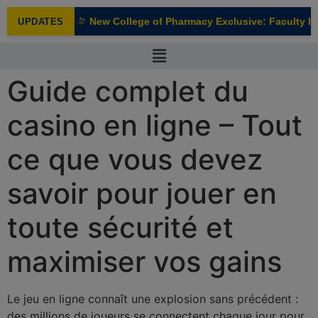
modal-check
New College of Pharmacy Exclusive: Faculty Inter
UPDATES
NEW
Guide complet du
casino en ligne – Tout
ce que vous devez
savoir pour jouer en
toute sécurité et
maximiser vos gains
Le jeu en ligne connaît une explosion sans précédent :
des millions de joueurs se connectent chaque jour pour