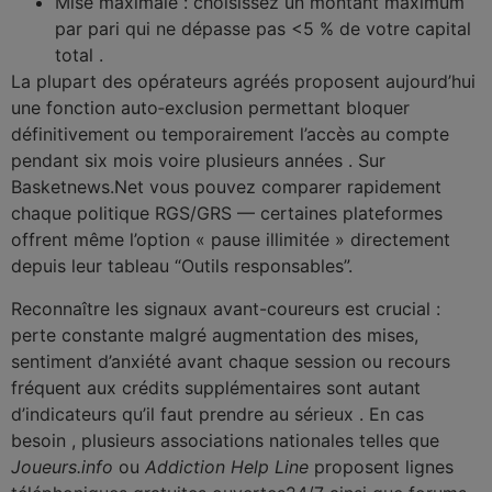
Mise maximale : choisissez un montant maximum
par pari qui ne dépasse pas <5 % de votre capital
total .
La plupart des opérateurs agréés proposent aujourd’hui
une fonction auto‑exclusion permettant bloquer
définitivement ou temporairement l’accès au compte
pendant six mois voire plusieurs années . Sur
Basketnews.Net vous pouvez comparer rapidement
chaque politique RGS/GRS — certaines plateformes
offrent même l’option « pause illimitée » directement
depuis leur tableau “Outils responsables”.
Reconnaître les signaux avant-coureurs est crucial :
perte constante malgré augmentation des mises,
sentiment d’anxiété avant chaque session ou recours
fréquent aux crédits supplémentaires sont autant
d’indicateurs qu’il faut prendre au sérieux . En cas
besoin , plusieurs associations nationales telles que
Joueurs.info
ou
Addiction Help Line
proposent lignes