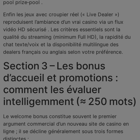
pool prize‑pool .
Enfin les jeux avec croupier réel (« Live Dealer »)
reproduisent l’ambiance d’un vrai casino via un flux
vidéo HD sécurisé . Les critères essentiels sont la
qualité du streaming (minimum Full HD), la rapidité du
chat texte/voix et la disponibilité multilingue des
dealers français ou anglais selon votre préférence.
Section 3 – Les bonus
d’accueil et promotions :
comment les évaluer
intelligemment (≈ 250 mots)
Le welcome bonus constitue souvent le premier
argument commercial d’un nouveau site de casino en
ligne ; il se décline généralement sous trois formes
distinctes :