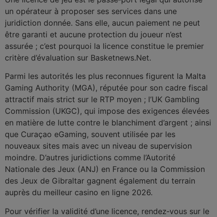
un opérateur à proposer ses services dans une
juridiction donnée. Sans elle, aucun paiement ne peut
être garanti et aucune protection du joueur n’est
assurée ; c’est pourquoi la licence constitue le premier
critère d’évaluation sur Basketnews.Net.
Parmi les autorités les plus reconnues figurent la Malta
Gaming Authority (MGA), réputée pour son cadre fiscal
attractif mais strict sur le RTP moyen ; l’UK Gambling
Commission (UKGC), qui impose des exigences élevées
en matière de lutte contre le blanchiment d’argent ; ainsi
que Curaçao eGaming, souvent utilisée par les
nouveaux sites mais avec un niveau de supervision
moindre. D’autres juridictions comme l’Autorité
Nationale des Jeux (ANJ) en France ou la Commission
des Jeux de Gibraltar gagnent également du terrain
auprès du meilleur casino en ligne 2026.
Pour vérifier la validité d’une licence, rendez‑vous sur le