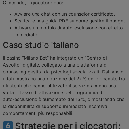
Cliccando, il giocatore può:
Avviare una chat con un counselor certificato.
Scaricare una guida PDF su come gestire il budget.
Attivare un modulo di auto‑esclusione con effetto
immediato.
Caso studio italiano
Il casinò “Milano Bet” ha integrato un “Centro di
Ascolto” digitale, collegato a una piattaforma di
counseling gestita da psicologi specializzati. Dal lancio,
i dati mostrano una riduzione del 27 % delle ricadute tra
gli utenti che hanno utilizzato il servizio almeno una
volta. Il tasso di attivazione del programma di
auto‑esclusione è aumentato del 15 %, dimostrando che
la disponibilità di supporto immediato incentiva
comportamenti più responsabili.
Strategie per i giocatori: