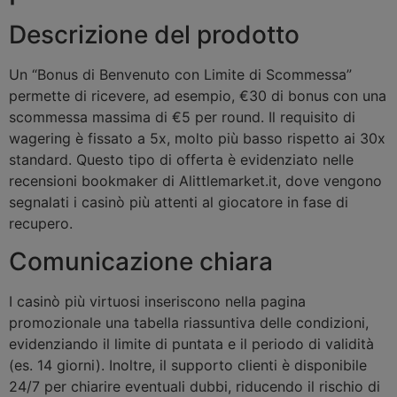
Descrizione del prodotto
Un “Bonus di Benvenuto con Limite di Scommessa”
permette di ricevere, ad esempio, €30 di bonus con una
scommessa massima di €5 per round. Il requisito di
wagering è fissato a 5x, molto più basso rispetto ai 30x
standard. Questo tipo di offerta è evidenziato nelle
recensioni bookmaker di Alittlemarket.it, dove vengono
segnalati i casinò più attenti al giocatore in fase di
recupero.
Comunicazione chiara
I casinò più virtuosi inseriscono nella pagina
promozionale una tabella riassuntiva delle condizioni,
evidenziando il limite di puntata e il periodo di validità
(es. 14 giorni). Inoltre, il supporto clienti è disponibile
24/7 per chiarire eventuali dubbi, riducendo il rischio di