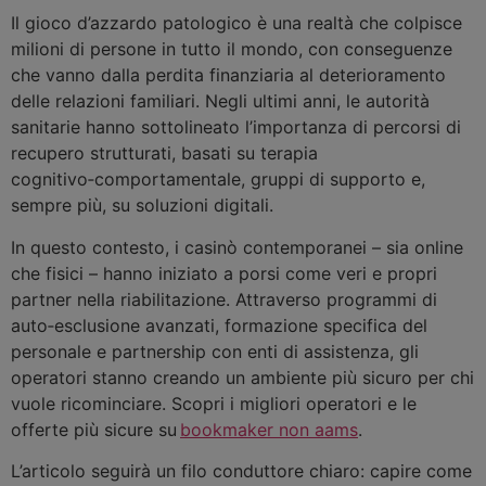
Il gioco d’azzardo patologico è una realtà che colpisce
milioni di persone in tutto il mondo, con conseguenze
che vanno dalla perdita finanziaria al deterioramento
delle relazioni familiari. Negli ultimi anni, le autorità
sanitarie hanno sottolineato l’importanza di percorsi di
recupero strutturati, basati su terapia
cognitivo‑comportamentale, gruppi di supporto e,
sempre più, su soluzioni digitali.
In questo contesto, i casinò contemporanei – sia online
che fisici – hanno iniziato a porsi come veri e propri
partner nella riabilitazione. Attraverso programmi di
auto‑esclusione avanzati, formazione specifica del
personale e partnership con enti di assistenza, gli
operatori stanno creando un ambiente più sicuro per chi
vuole ricominciare. Scopri i migliori operatori e le
offerte più sicure su
bookmaker non aams
.
L’articolo seguirà un filo conduttore chiaro: capire come