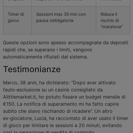
Timer di
Sessioni max 30 min con
Riduce il
gioco
pausa obbligatoria
rischio di
“maratona”
Queste opzioni sono spesso accompagnate da depositi
rapidi che, se superano i limiti, vengono
automaticamente rifiutati dal sistema.
Testimonianze
Marco, 38 anni, ha dichiarato: “Dopo aver attivato
l’auto‑esclusione su un casinò consigliato da
Alittlemarket.it, ho potuto fissare un budget mensile di
€150. La notifica di superamento mi ha fatto capire
subito che stavo rischiando di ricadere”. Un altro
ex‑giocatore, Lucia, ha raccontato di aver usato il timer
di gioco per limitare le sessioni a 20 minuti, evitando
così la sensazione di perdita di controllo.