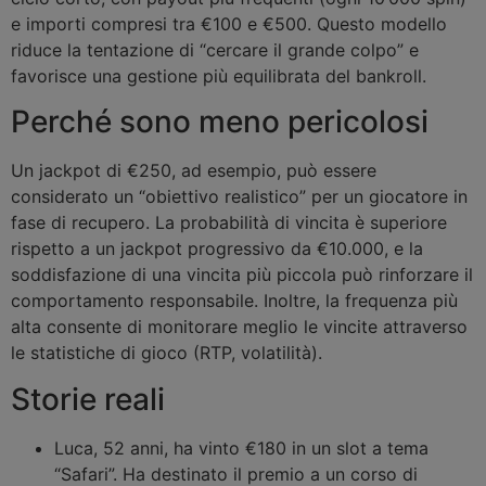
e importi compresi tra €100 e €500. Questo modello
riduce la tentazione di “cercare il grande colpo” e
favorisce una gestione più equilibrata del bankroll.
Perché sono meno pericolosi
Un jackpot di €250, ad esempio, può essere
considerato un “obiettivo realistico” per un giocatore in
fase di recupero. La probabilità di vincita è superiore
rispetto a un jackpot progressivo da €10.000, e la
soddisfazione di una vincita più piccola può rinforzare il
comportamento responsabile. Inoltre, la frequenza più
alta consente di monitorare meglio le vincite attraverso
le statistiche di gioco (RTP, volatilità).
Storie reali
Luca, 52 anni, ha vinto €180 in un slot a tema
“Safari”. Ha destinato il premio a un corso di