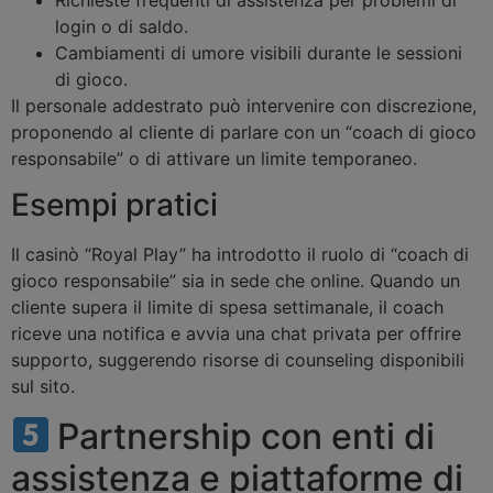
Richieste frequenti di assistenza per problemi di
login o di saldo.
Cambiamenti di umore visibili durante le sessioni
di gioco.
Il personale addestrato può intervenire con discrezione,
proponendo al cliente di parlare con un “coach di gioco
responsabile” o di attivare un limite temporaneo.
Esempi pratici
Il casinò “Royal Play” ha introdotto il ruolo di “coach di
gioco responsabile” sia in sede che online. Quando un
cliente supera il limite di spesa settimanale, il coach
riceve una notifica e avvia una chat privata per offrire
supporto, suggerendo risorse di counseling disponibili
sul sito.
Partnership con enti di
assistenza e piattaforme di