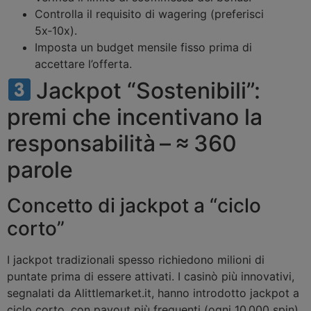
Controlla il requisito di wagering (preferisci
5x‑10x).
Imposta un budget mensile fisso prima di
accettare l’offerta.
Jackpot “Sostenibili”:
premi che incentivano la
responsabilità – ≈ 360
parole
Concetto di jackpot a “ciclo
corto”
I jackpot tradizionali spesso richiedono milioni di
puntate prima di essere attivati. I casinò più innovativi,
segnalati da Alittlemarket.it, hanno introdotto jackpot a
ciclo corto, con payout più frequenti (ogni 10 000 spin)