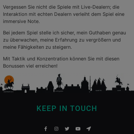
Vergessen Sie nicht die Spiele mit Live-Dealern; die
Interaktion mit echten Dealern verleiht dem Spiel eine
immersive Note.
Bei jedem Spiel stelle ich sicher, mein Guthaben genau
zu überwachen, meine Erfahrung zu vergrößern und
meine Fähigkeiten zu steigern.
Mit Taktik und Konzentration können Sie mit diesen
Bonussen viel erreichen!
KEEP IN TOUCH