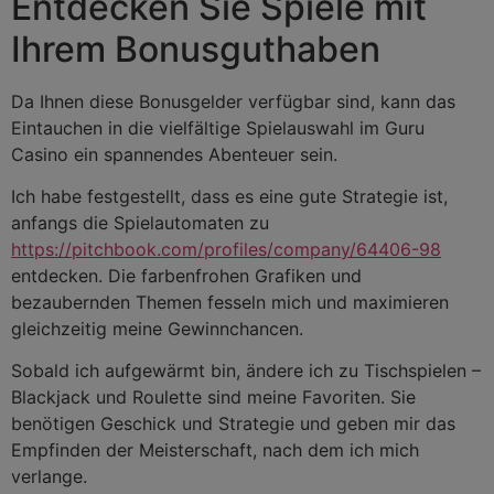
Entdecken Sie Spiele mit
Ihrem Bonusguthaben
Da Ihnen diese Bonusgelder verfügbar sind, kann das
Eintauchen in die vielfältige Spielauswahl im Guru
Casino ein spannendes Abenteuer sein.
Ich habe festgestellt, dass es eine gute Strategie ist,
anfangs die Spielautomaten zu
https://pitchbook.com/profiles/company/64406-98
entdecken. Die farbenfrohen Grafiken und
bezaubernden Themen fesseln mich und maximieren
gleichzeitig meine Gewinnchancen.
Sobald ich aufgewärmt bin, ändere ich zu Tischspielen –
Blackjack und Roulette sind meine Favoriten. Sie
benötigen Geschick und Strategie und geben mir das
Empfinden der Meisterschaft, nach dem ich mich
verlange.