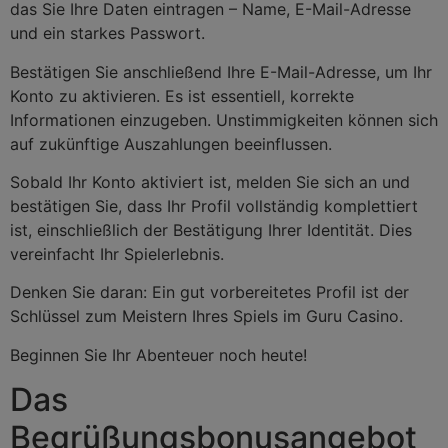
das Sie Ihre Daten eintragen – Name, E-Mail-Adresse
und ein starkes Passwort.
Bestätigen Sie anschließend Ihre E-Mail-Adresse, um Ihr
Konto zu aktivieren. Es ist essentiell, korrekte
Informationen einzugeben. Unstimmigkeiten können sich
auf zukünftige Auszahlungen beeinflussen.
Sobald Ihr Konto aktiviert ist, melden Sie sich an und
bestätigen Sie, dass Ihr Profil vollständig komplettiert
ist, einschließlich der Bestätigung Ihrer Identität. Dies
vereinfacht Ihr Spielerlebnis.
Denken Sie daran: Ein gut vorbereitetes Profil ist der
Schlüssel zum Meistern Ihres Spiels im Guru Casino.
Beginnen Sie Ihr Abenteuer noch heute!
Das
Begrüßungsbonusangebot