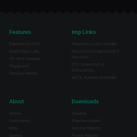
Features
Imp Links
Experienced Staff
Pharmacy Council of India
World Class Labs
Mashrashtra State Board of
Education
20+ Acre Campus
DTE, Governmet of
Playground
Maharashtra.
Personal Mentor
AICTE, Governmet of India
About
Downloads
Stories
Syllabus
Community
Pharmacy Books
Blog
Seminar Reports
Careers
Project Reports