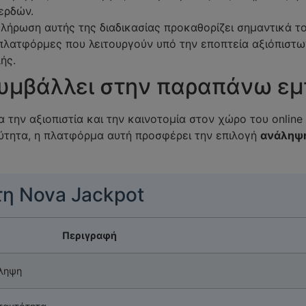
ερδών.
κλήρωση αυτής της διαδικασίας προκαθορίζει σημαντικά 
 πλατφόρμες που λειτουργούν υπό την εποπτεία αξιόπιστω
ής.
συμβάλλει στην παραπάνω εμ
 την αξιοπιστία και την καινοτομία στον χώρο του online τ
χύτητα, η πλατφόρμα αυτή προσφέρει την επιλογή
ανάληψ
τη Nova Jackpot
Περιγραφή
άληψη