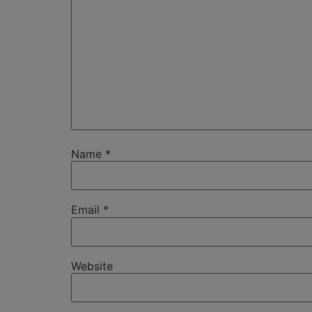
Name
*
Email
*
Website