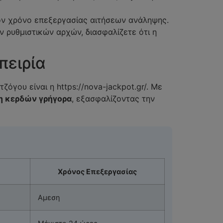
τον χρόνο επεξεργασίας αιτήσεων ανάληψης.
ν ρυθμιστικών αρχών, διασφαλίζετε ότι η
πειρία
ζόγου είναι η https://nova-jackpot.gr/. Με
η κερδών γρήγορα
, εξασφαλίζοντας την
Χρόνος Επεξεργασίας
Αμεση