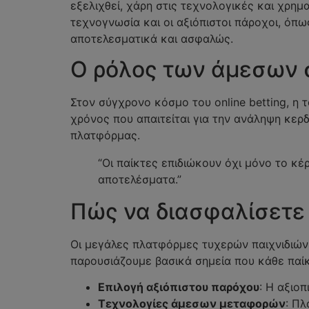
εξελιχθεί, χάρη στις τεχνολογικές και χρημ
τεχνογνωσία και οι αξιόπιστοι πάροχοι, όπ
αποτελεσματικά και ασφαλώς.
Ο ρόλος των άμεσων 
Στον σύγχρονο κόσμο του online betting, η 
χρόνος που απαιτείται για την ανάληψη κερδ
πλατφόρμας.
“Οι παίκτες επιδιώκουν όχι μόνο το κέ
αποτελέσματα.”
Πώς να διασφαλίσετε
Οι μεγάλες πλατφόρμες τυχερών παιχνιδιών
παρουσιάζουμε βασικά σημεία που κάθε παίκ
Επιλογή αξιόπιστου παρόχου
: Η αξιο
Τεχνολογίες άμεσων μεταφορών
: Πλ