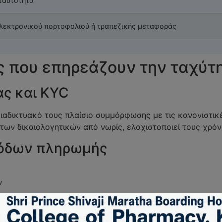
 ταυτότητα
ηλεκτρονικού πορτοφολιού ή τραπεζικής μεταφοράς
ς που επηρεάζουν την ταχύτ
ας και KYC
ιαδικτυακό τους πλαίσιο συμμόρφωσης με τις κανονιστικ
των δικαιολογητικών από νωρίς, ελαχιστοποιεί τους χρό
θόδων πληρωμής
ν
χύτητα και την αξιοπιστία της ανάληψης.