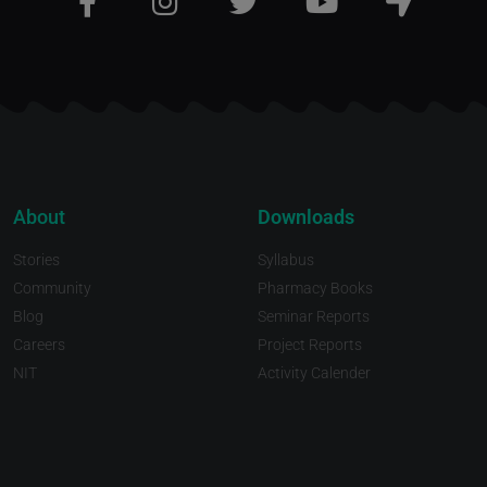
About
Downloads
Stories
Syllabus
Community
Pharmacy Books
Blog
Seminar Reports
Careers
Project Reports
NIT
Activity Calender