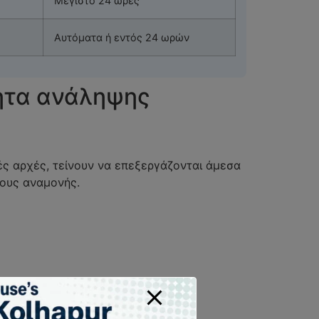
Μέγιστο 24 ώρες
Αυτόματα ή εντός 24 ωρών
ητα ανάληψης
ές αρχές, τείνουν να επεξεργάζονται άμεσα
νους αναμονής.