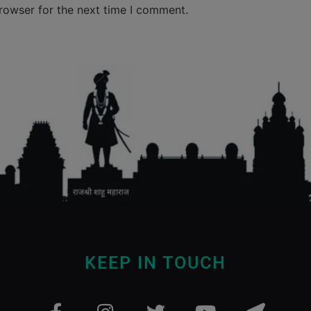
rowser for the next time I comment.
KEEP IN TOUCH