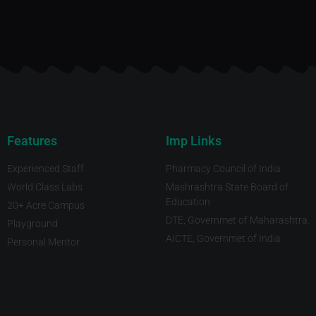
Features
Imp Links
Experienced Staff
Pharmacy Council of India
World Class Labs
Mashrashtra State Board of
Education
20+ Acre Campus
DTE, Governmet of Maharashtra.
Playground
AICTE, Governmet of India
Personal Mentor