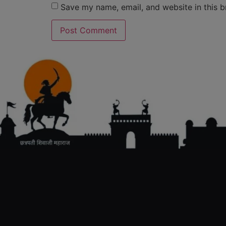
Save my name, email, and website in this b